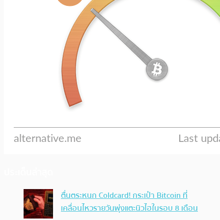
ประเด็นล่าสุด
ตื่นตระหนก Coldcard! กระเป๋า Bitcoin ที่
เคลื่อนไหวรายวันพุ่งแตะนิวไฮในรอบ 8 เดือน