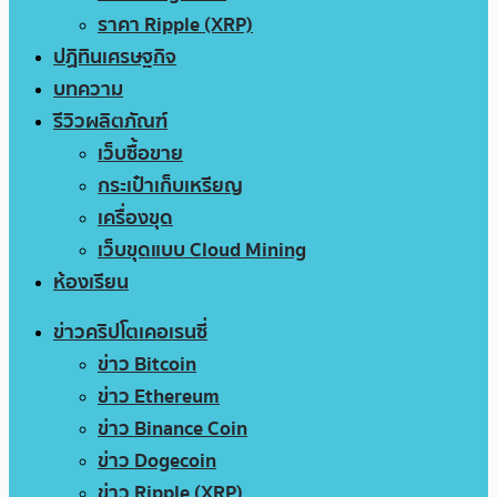
ราคา Ripple (XRP)
ปฏิทินเศรษฐกิจ
บทความ
รีวิวผลิตภัณฑ์
เว็บซื้อขาย
กระเป๋าเก็บเหรียญ
เครื่องขุด
เว็บขุดแบบ Cloud Mining
ห้องเรียน
ข่าวคริปโตเคอเรนซี่
ข่าว Bitcoin
ข่าว Ethereum
ข่าว Binance Coin
ข่าว Dogecoin
ข่าว Ripple (XRP)