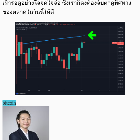
เฝ้ารอดูอย่างใจจดใจจ่อ ซึ่งเราก็คงต้องจับตาดูทิศทาง
ของตลาดในวันนี้ให้ดี
bitcoin