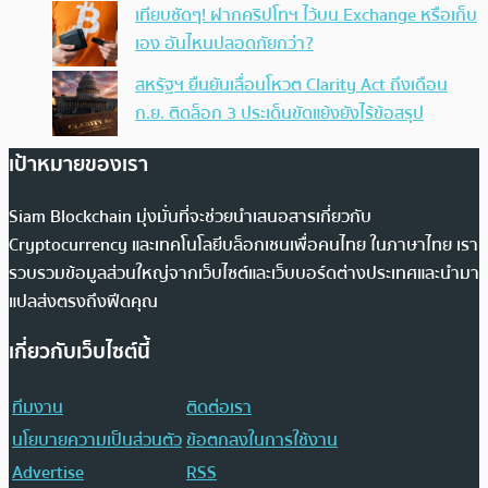
เทียบชัดๆ! ฝากคริปโทฯ ไว้บน Exchange หรือเก็บ
เอง อันไหนปลอดภัยกว่า?
สหรัฐฯ ยืนยันเลื่อนโหวต Clarity Act ถึงเดือน
ก.ย. ติดล็อก 3 ประเด็นขัดแย้งยังไร้ข้อสรุป
เป้าหมายของเรา
Siam Blockchain มุ่งมั่นที่จะช่วยนำเสนอสารเกี่ยวกับ
Cryptocurrency และเทคโนโลยีบล็อกเชนเพื่อคนไทย ในภาษาไทย เรา
รวบรวมข้อมูลส่วนใหญ่จากเว็บไซต์และเว็บบอร์ดต่างประเทศและนำมา
แปลส่งตรงถึงฟีดคุณ
เกี่ยวกับเว็บไซต์นี้
ทีมงาน
ติดต่อเรา
นโยบายความเป็นส่วนตัว
ข้อตกลงในการใช้งาน
Advertise
RSS