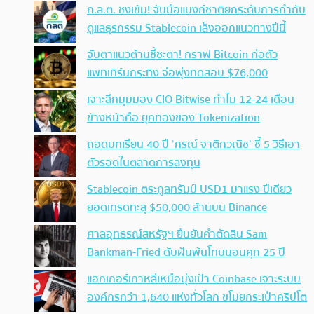
ก.ล.ต. ชงเข้ม! จับมือแบงก์ชาติยกระดับการกำกับ
ดูแลธุรกรรม Stablecoin เล็งออกแนวทางปีนี้
จับตาแนวต้านชี้ชะตา! กราฟ Bitcoin ก่อตัว
แพทเทิร์นกระทิง จ่อพุ่งทดสอบ $76,000
เจาะลึกมุมมอง CIO Bitwise ทำไม 12-24 เดือน
ข้างหน้าคือ ยุคทองของ Tokenization
ถอดบทเรียน 40 ปี ‘กรณ์ จาติกวณิช’ ชี้ 5 วิธีเอา
ตัวรอดในตลาดการลงทุน
Stablecoin ตระกูลทรัมป์ USD1 มาแรง ปีเดียว
ยอดเทรดทะลุ $50,000 ล้านบน Binance
ศาลอุทธรณ์สหรัฐฯ ยืนยันคำตัดสิน Sam
Bankman-Fried ดับฝันพ้นโทษนอนคุก 25 ปี
แฮกเกอร์เกาหลีเหนือมุ่งเป้า Coinbase เจาะระบบ
องค์กรกว่า 1,640 แห่งทั่วโลก ขโมยกระเป๋าคริปโต