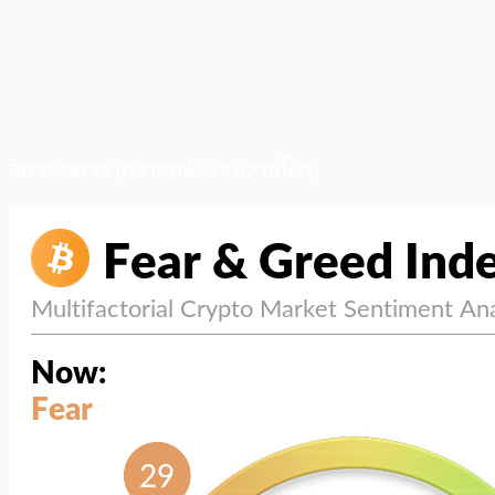
สภาวะตลาด (ความกลัว vs ความโลภ)