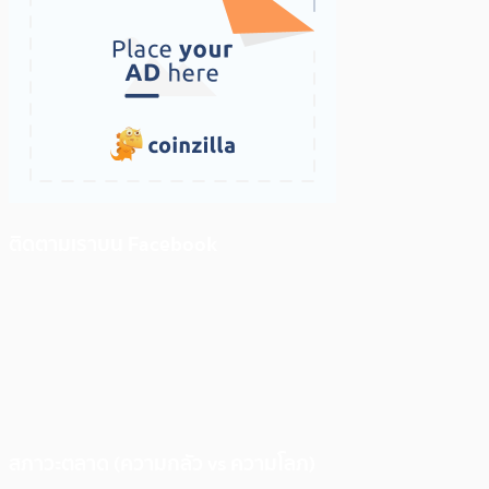
ติดตามเราบน Facebook
สภาวะตลาด (ความกลัว vs ความโลภ)