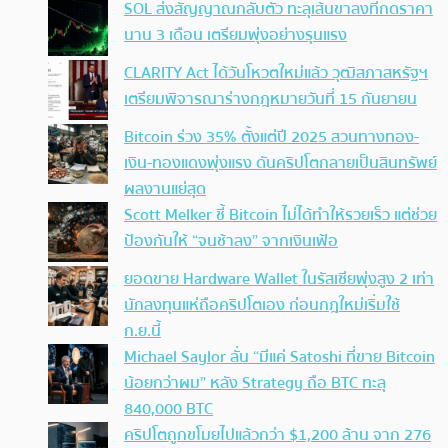
SOL ส่งสัญญาณกลับตัว ทะลุเส้นขาลงที่กดราคา
นาน 3 เดือน เตรียมพุ่งอย่างรุนแรง
CLARITY Act ได้วันโหวตใหม่แล้ว วุฒิสภาสหรัฐฯ
เตรียมพิจารณาร่างกฎหมายวันที่ 15 กันยายน
Bitcoin ร่วง 35% ตั้งแต่ปี 2025 สวนทางทอง-
เงิน-ทองแดงพุ่งแรง ดันคริปโตกลายเป็นสินทรัพย์
ผลงานแย่สุด
Scott Melker ชี้ Bitcoin ไม่ได้ทำให้รวยเร็ว แต่ช่วย
ป้องกันให้ “จนช้าลง” จากเงินเฟ้อ
ยอดขาย Hardware Wallet ในรัสเซียพุ่งสูง 2 เท่า
นักลงทุนแห่ถือคริปโตเอง ก่อนกฎใหม่เริ่มใช้
ก.ย.นี้
Michael Saylor ลั่น “มีแค่ Satoshi ที่ขาย Bitcoin
น้อยกว่าผม” หลัง Strategy ถือ BTC ทะลุ
840,000 BTC
คริปโตถูกขโมยไปแล้วกว่า $1,200 ล้าน จาก 276