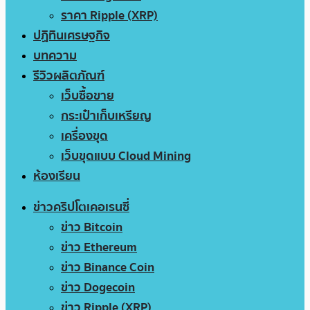
ราคา Ripple (XRP)
ปฏิทินเศรษฐกิจ
บทความ
รีวิวผลิตภัณฑ์
เว็บซื้อขาย
กระเป๋าเก็บเหรียญ
เครื่องขุด
เว็บขุดแบบ Cloud Mining
ห้องเรียน
ข่าวคริปโตเคอเรนซี่
ข่าว Bitcoin
ข่าว Ethereum
ข่าว Binance Coin
ข่าว Dogecoin
ข่าว Ripple (XRP)