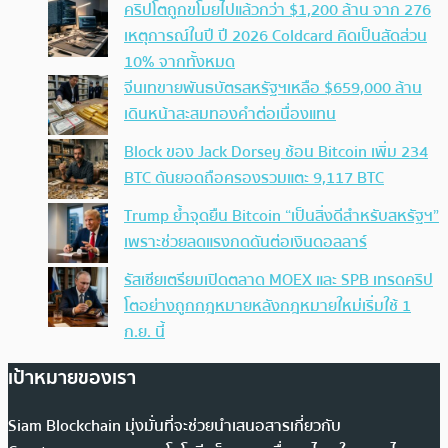
คริปโตถูกขโมยไปแล้วกว่า $1,200 ล้าน จาก 276
เหตุการณ์ในปี ปี 2026 Coldcard คิดเป็นสัดส่วน
10% จากทั้งหมด
จีนเทขายพันธบัตรสหรัฐฯเหลือ $659,000 ล้าน
เดินหน้าสะสมทองคำต่อเนื่องแทน
Block ของ Jack Dorsey ช้อน Bitcoin เพิ่ม 234
BTC ดันยอดถือครองรวมแตะ 9,117 BTC
Trump ย้ำจุดยืน Bitcoin “เป็นสิ่งดีสำหรับสหรัฐฯ”
เพราะช่วยลดแรงกดดันต่อเงินดอลลาร์
รัสเซียเตรียมเปิดตลาด MOEX และ SPB เทรดคริป
โตอย่างถูกกฎหมายหลังกฎหมายใหม่เริ่มใช้ 1
ก.ย. นี้
เป้าหมายของเรา
Siam Blockchain มุ่งมั่นที่จะช่วยนำเสนอสารเกี่ยวกับ