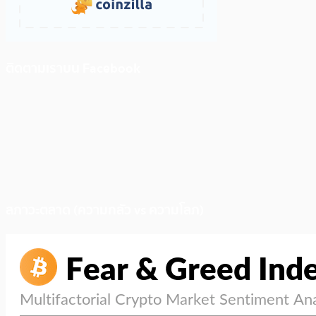
ติดตามเราบน Facebook
สภาวะตลาด (ความกลัว vs ความโลภ)