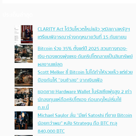
ประเด็นล่าสุด
CLARITY Act ได้วันโหวตใหม่แล้ว วุฒิสภาสหรัฐฯ
เตรียมพิจารณาร่างกฎหมายวันที่ 15 กันยายน
Bitcoin ร่วง 35% ตั้งแต่ปี 2025 สวนทางทอง-
เงิน-ทองแดงพุ่งแรง ดันคริปโตกลายเป็นสินทรัพย์
ผลงานแย่สุด
Scott Melker ชี้ Bitcoin ไม่ได้ทำให้รวยเร็ว แต่ช่วย
ป้องกันให้ “จนช้าลง” จากเงินเฟ้อ
ยอดขาย Hardware Wallet ในรัสเซียพุ่งสูง 2 เท่า
นักลงทุนแห่ถือคริปโตเอง ก่อนกฎใหม่เริ่มใช้
ก.ย.นี้
Michael Saylor ลั่น “มีแค่ Satoshi ที่ขาย Bitcoin
น้อยกว่าผม” หลัง Strategy ถือ BTC ทะลุ
840,000 BTC