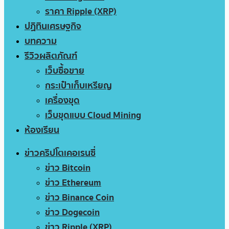
ราคา Ripple (XRP)
ปฏิทินเศรษฐกิจ
บทความ
รีวิวผลิตภัณฑ์
เว็บซื้อขาย
กระเป๋าเก็บเหรียญ
เครื่องขุด
เว็บขุดแบบ Cloud Mining
ห้องเรียน
ข่าวคริปโตเคอเรนซี่
ข่าว Bitcoin
ข่าว Ethereum
ข่าว Binance Coin
ข่าว Dogecoin
ข่าว Ripple (XRP)