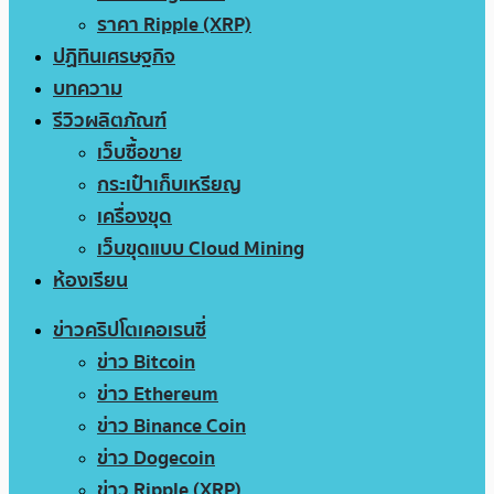
ราคา Ripple (XRP)
ปฏิทินเศรษฐกิจ
บทความ
รีวิวผลิตภัณฑ์
เว็บซื้อขาย
กระเป๋าเก็บเหรียญ
เครื่องขุด
เว็บขุดแบบ Cloud Mining
ห้องเรียน
ข่าวคริปโตเคอเรนซี่
ข่าว Bitcoin
ข่าว Ethereum
ข่าว Binance Coin
ข่าว Dogecoin
ข่าว Ripple (XRP)