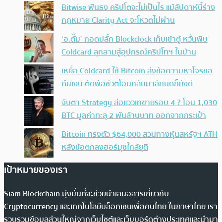
Bitwise ฟันธง คริปโตจะไม่เป็นไร แม้สัปดาห์นี้ร่าง
กฎหมาย Clarity Act จะโหวตไม่ผ่าน
‘อ.ตั๊ม’ ถอดปลั้ก Blockclock เก็บเข้าตู้ หวั่นพิษ
Coldcard ลุกลามสู่อุปกรณ์คริปโทฯ ในบ้าน
เหยื่อ Coldcard ใช้ Bitcoin ส่งข้อความหาโจรขอ
คืนเงิน ตัดพ้อชีวิตโอนกลับมาสักนิดก็ยังดี
จับตา Strategy ส่อแววเทขายรอบ 4 ? โอน 1,030
BTC มูลค่าทะลุ 2 พันล้านบาท ออกจากกระเป๋า
Bitcoin ทรงตัว $64,000 สวนทางหุ้นสหรัฐฯ ATH
หลังข้อตกลงฮอร์มุซใกล้ยุติ
เป้าหมายของเรา
Siam Blockchain มุ่งมั่นที่จะช่วยนำเสนอสารเกี่ยวกับ
Cryptocurrency และเทคโนโลยีบล็อกเชนเพื่อคนไทย ในภาษาไทย เรา
รวบรวมข้อมูลส่วนใหญ่จากเว็บไซต์และเว็บบอร์ดต่างประเทศและนำมา