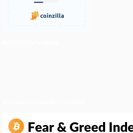
ติดตามเราบน Facebook
สภาวะตลาด (ความกลัว vs ความโลภ)