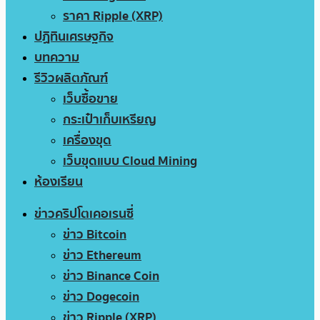
ราคา Ripple (XRP)
ปฏิทินเศรษฐกิจ
บทความ
รีวิวผลิตภัณฑ์
เว็บซื้อขาย
กระเป๋าเก็บเหรียญ
เครื่องขุด
เว็บขุดแบบ Cloud Mining
ห้องเรียน
ข่าวคริปโตเคอเรนซี่
ข่าว Bitcoin
ข่าว Ethereum
ข่าว Binance Coin
ข่าว Dogecoin
ข่าว Ripple (XRP)