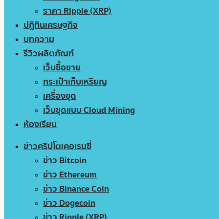
ราคา Ripple (XRP)
ปฏิทินเศรษฐกิจ
บทความ
รีวิวผลิตภัณฑ์
เว็บซื้อขาย
กระเป๋าเก็บเหรียญ
เครื่องขุด
เว็บขุดแบบ Cloud Mining
ห้องเรียน
ข่าวคริปโตเคอเรนซี่
ข่าว Bitcoin
ข่าว Ethereum
ข่าว Binance Coin
ข่าว Dogecoin
ข่าว Ripple (XRP)