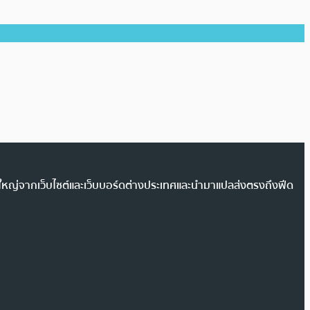
วนใหญ่จากเว็บไซต์และเว็บบอร์ดต่างประเทศและนำมาแปลส่งตรงถึงฟีด