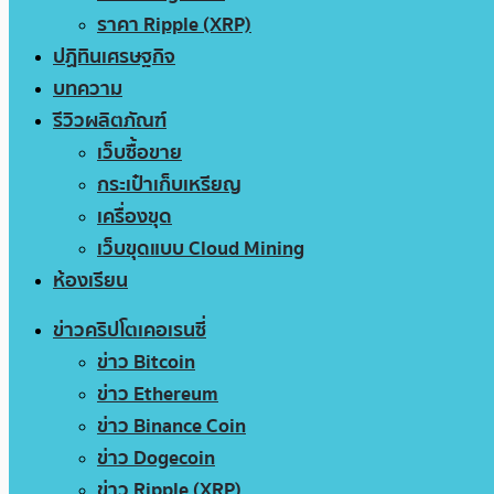
ราคา Ripple (XRP)
ปฏิทินเศรษฐกิจ
บทความ
รีวิวผลิตภัณฑ์
เว็บซื้อขาย
กระเป๋าเก็บเหรียญ
เครื่องขุด
เว็บขุดแบบ Cloud Mining
ห้องเรียน
ข่าวคริปโตเคอเรนซี่
ข่าว Bitcoin
ข่าว Ethereum
ข่าว Binance Coin
ข่าว Dogecoin
ข่าว Ripple (XRP)