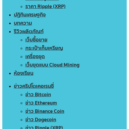
ราคา Ripple (XRP)
ปฏิทินเศรษฐกิจ
บทความ
รีวิวผลิตภัณฑ์
เว็บซื้อขาย
กระเป๋าเก็บเหรียญ
เครื่องขุด
เว็บขุดแบบ Cloud Mining
ห้องเรียน
ข่าวคริปโตเคอเรนซี่
ข่าว Bitcoin
ข่าว Ethereum
ข่าว Binance Coin
ข่าว Dogecoin
ข่าว Ripple (XRP)