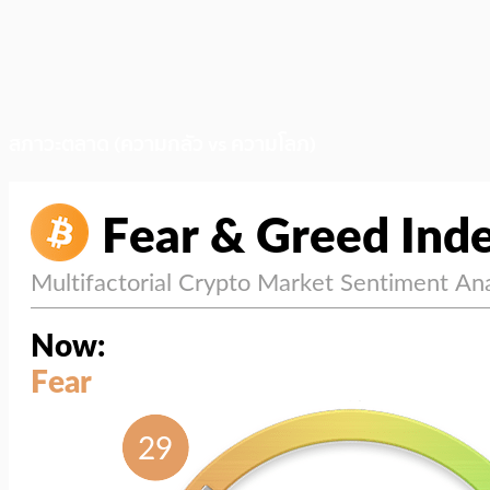
สภาวะตลาด (ความกลัว vs ความโลภ)