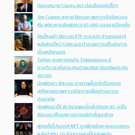
ดันกฎหมาย Clarity Act ปลดล็อกคริปโทฯ
Jim Cramer เทขาย Bitcoin เพราะกลัวภัยควอน
ตัม แต่ราคากลับพุ่งทะลุ 65,000 ดอลลาร์อีกครั้ง
เงินไหลเข้า Bitcoin ETF ทะลุ 620 ล้านดอลลาร์
หลังช่องโหว่ Coldcard ทำลายความเชื่อมั่นการ
เก็บเหรียญเอง
Tether รุกขยายธุรกิจ Tokenization สู่
ซาอุดีอาระเบียประเดิมด้วยอสังหาริมทรัพย์ระดับ
สถาบัน
นักพัฒนา Bitcoin สารภาพไม่กล้าถือครอง
เหรียญเยอะเพราะกลัวความเสี่ยงด้านความ
ปลอดภัย
นักพัฒนาใช้ AI ตรวจพบบั๊กขั้นวิกฤต 85 จุดใน
Bitcoin เตือนสถานการณ์เข้าขั้นเลวร้าย
ผู้ก่อตั้งโปรเจกต์ NFT ถูกฟ้องข้อหาหลอกลงทุน
หลังนำเงิน 10 ล้านดอลลาร์ไปเล่นพนัน