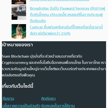
Broadridge จับมือ Payward Services เปิดทางผู้
ถือหุ้นโทเคน xStocksโหวตลงมติในการประชุมผู้
ถือหุ้นจริง
Cashcat ขึ้นแท่นเหรียญมีมที่โตแรงที่สุดในเวลานี้
สัปดาห์เดียวพุ่งกว่า 150%
เป้าหมายของเรา
Siam Blockchain มุ่งมั่นที่จะช่วยนำเสนอสารเกี่ยวกับ
Cryptocurrency และเทคโนโลยีบล็อกเชนเพื่อคนไทย ในภาษาไทย เรา
รวบรวมข้อมูลส่วนใหญ่จากเว็บไซต์และเว็บบอร์ดต่างประเทศและนำมา
แปลส่งตรงถึงฟีดคุณ
เกี่ยวกับเว็บไซต์นี้
ทีมงาน
ติดต่อเรา
นโยบายความเป็นส่วนตัว
ข้อตกลงในการใช้งาน