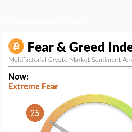
สภาวะตลาด (ความกลัว vs ความโลภ)