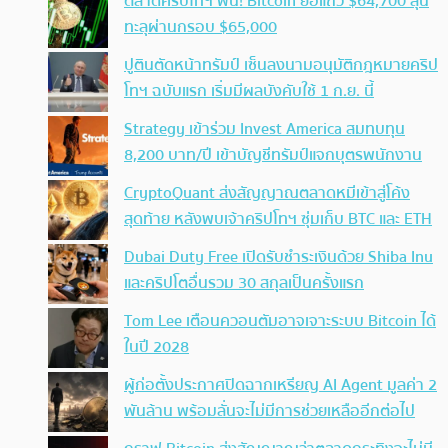
ตลาดคริปโทฯ ฟื้น! Bitcoin ยื้อแถว $64,700 ลุ้น
ทะลุผ่านกรอบ $65,000
ปูตินตัดหน้าทรัมป์ เซ็นลงนามอนุมัติกฎหมายคริป
โทฯ ฉบับแรก เริ่มมีผลบังคับใช้ 1 ก.ย. นี้
Strategy เข้าร่วม Invest America สมทบทุน
8,200 บาท/ปี เข้าบัญชีทรัมป์แจกบุตรพนักงาน
CryptoQuant ส่งสัญญาณตลาดหมีเข้าสู่โค้ง
สุดท้าย หลังพบเจ้าคริปโทฯ ซุ่มเก็บ BTC และ ETH
Dubai Duty Free เปิดรับชำระเงินด้วย Shiba Inu
และคริปโตอื่นรวม 30 สกุลเป็นครั้งแรก
Tom Lee เตือนควอนตัมอาจเจาะระบบ Bitcoin ได้
ในปี 2028
ผู้ก่อตั้งประกาศปิดฉากเหรียญ AI Agent มูลค่า 2
พันล้าน พร้อมลั่นจะไม่มีการช่วยเหลืออีกต่อไป