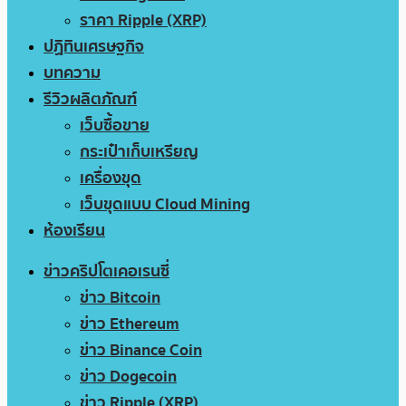
ราคา Ripple (XRP)
ปฏิทินเศรษฐกิจ
บทความ
รีวิวผลิตภัณฑ์
เว็บซื้อขาย
กระเป๋าเก็บเหรียญ
เครื่องขุด
เว็บขุดแบบ Cloud Mining
ห้องเรียน
ข่าวคริปโตเคอเรนซี่
ข่าว Bitcoin
ข่าว Ethereum
ข่าว Binance Coin
ข่าว Dogecoin
ข่าว Ripple (XRP)