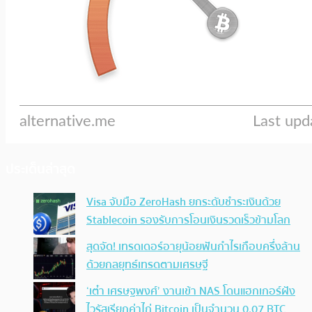
ประเด็นล่าสุด
Visa จับมือ ZeroHash ยกระดับชำระเงินด้วย
Stablecoin รองรับการโอนเงินรวดเร็วข้ามโลก
สุดจัด! เทรดเดอร์อายุน้อยฟันกำไรเกือบครึ่งล้าน
ด้วยกลยุทธ์เทรดตามเศรษฐี
‘เต๋า เศรษฐพงศ์’ งานเข้า NAS โดนแฮกเกอร์ฝัง
ไวรัสเรียกค่าไถ่ Bitcoin เป็นจำนวน 0.07 BTC