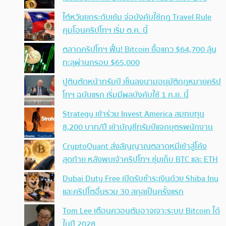
ไต้หวันยกระดับเข้ม จ่อบังคับใช้กฏ Travel Rule
คุมโอนคริปโทฯ เริ่ม ต.ค. นี้
ตลาดคริปโทฯ ฟื้น! Bitcoin ยื้อแถว $64,700 ลุ้น
ทะลุผ่านกรอบ $65,000
ปูตินตัดหน้าทรัมป์ เซ็นลงนามอนุมัติกฎหมายคริป
โทฯ ฉบับแรก เริ่มมีผลบังคับใช้ 1 ก.ย. นี้
Strategy เข้าร่วม Invest America สมทบทุน
8,200 บาท/ปี เข้าบัญชีทรัมป์แจกบุตรพนักงาน
CryptoQuant ส่งสัญญาณตลาดหมีเข้าสู่โค้ง
สุดท้าย หลังพบเจ้าคริปโทฯ ซุ่มเก็บ BTC และ ETH
Dubai Duty Free เปิดรับชำระเงินด้วย Shiba Inu
และคริปโตอื่นรวม 30 สกุลเป็นครั้งแรก
Tom Lee เตือนควอนตัมอาจเจาะระบบ Bitcoin ได้
ในปี 2028