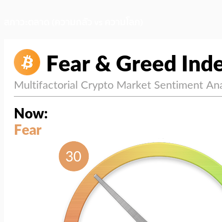
สภาวะตลาด (ความกลัว vs ความโลภ)