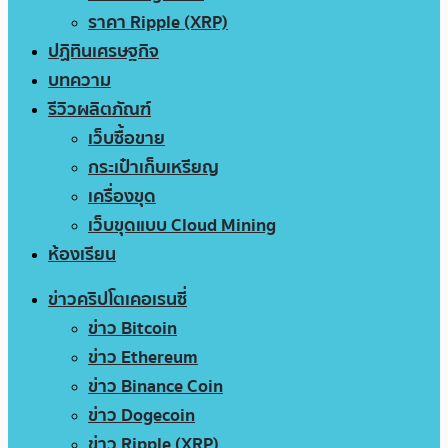
ราคา Ripple (XRP)
ปฏิทินเศรษฐกิจ
บทความ
รีวิวผลิตภัณฑ์
เว็บซื้อขาย
กระเป๋าเก็บเหรียญ
เครื่องขุด
เว็บขุดแบบ Cloud Mining
ห้องเรียน
ข่าวคริปโตเคอเรนซี่
ข่าว Bitcoin
ข่าว Ethereum
ข่าว Binance Coin
ข่าว Dogecoin
ข่าว Ripple (XRP)