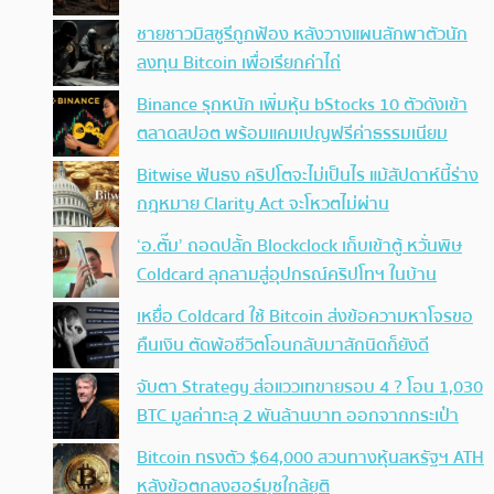
ชายชาวมิสซูรีถูกฟ้อง หลังวางแผนลักพาตัวนัก
ลงทุน Bitcoin เพื่อเรียกค่าไถ่
Binance รุกหนัก เพิ่มหุ้น bStocks 10 ตัวดังเข้า
ตลาดสปอต พร้อมแคมเปญฟรีค่าธรรมเนียม
Bitwise ฟันธง คริปโตจะไม่เป็นไร แม้สัปดาห์นี้ร่าง
กฎหมาย Clarity Act จะโหวตไม่ผ่าน
‘อ.ตั๊ม’ ถอดปลั้ก Blockclock เก็บเข้าตู้ หวั่นพิษ
Coldcard ลุกลามสู่อุปกรณ์คริปโทฯ ในบ้าน
เหยื่อ Coldcard ใช้ Bitcoin ส่งข้อความหาโจรขอ
คืนเงิน ตัดพ้อชีวิตโอนกลับมาสักนิดก็ยังดี
จับตา Strategy ส่อแววเทขายรอบ 4 ? โอน 1,030
BTC มูลค่าทะลุ 2 พันล้านบาท ออกจากกระเป๋า
Bitcoin ทรงตัว $64,000 สวนทางหุ้นสหรัฐฯ ATH
หลังข้อตกลงฮอร์มุซใกล้ยุติ