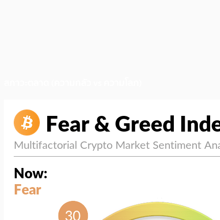
สภาวะตลาด (ความกลัว vs ความโลภ)