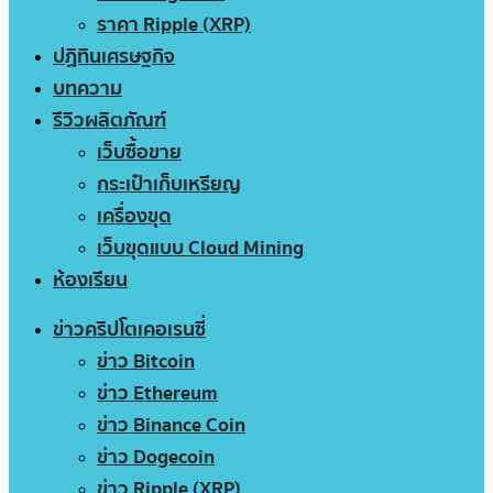
ราคา Ripple (XRP)
ปฏิทินเศรษฐกิจ
บทความ
รีวิวผลิตภัณฑ์
เว็บซื้อขาย
กระเป๋าเก็บเหรียญ
เครื่องขุด
เว็บขุดแบบ Cloud Mining
ห้องเรียน
ข่าวคริปโตเคอเรนซี่
ข่าว Bitcoin
ข่าว Ethereum
ข่าว Binance Coin
ข่าว Dogecoin
ข่าว Ripple (XRP)