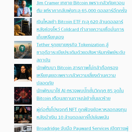
Jim Cramer เทขาย Bitcoin เพราะกลัวภัยควอน
ตัม แต่ราคากลับพุ่งทะลุ 65,000 ดอลลาร์อีกครั้ง
เงินไหลเข้า Bitcoin ETF ทะลุ 620 ล้านดอลลาร์
หลังช่องโหว่ Coldcard ทำลายความเชื่อมั่นการ
เก็บเหรียญเอง
Tether รุกขยายธุรกิจ Tokenization สู่
ซาอุดีอาระเบียประเดิมด้วยอสังหาริมทรัพย์ระดับ
สถาบัน
นักพัฒนา Bitcoin สารภาพไม่กล้าถือครอง
เหรียญเยอะเพราะกลัวความเสี่ยงด้านความ
ปลอดภัย
นักพัฒนาใช้ AI ตรวจพบบั๊กขั้นวิกฤต 85 จุดใน
Bitcoin เตือนสถานการณ์เข้าขั้นเลวร้าย
ผู้ก่อตั้งโปรเจกต์ NFT ถูกฟ้องข้อหาหลอกลงทุน
หลังนำเงิน 10 ล้านดอลลาร์ไปเล่นพนัน
Broadridge จับมือ Payward Services เปิดทางผู้