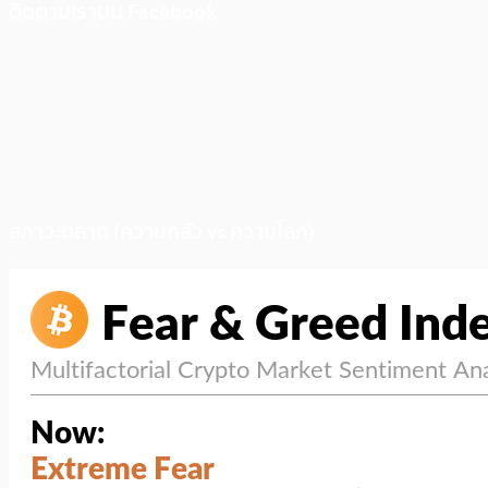
ติดตามเราบน Facebook
สภาวะตลาด (ความกลัว vs ความโลภ)