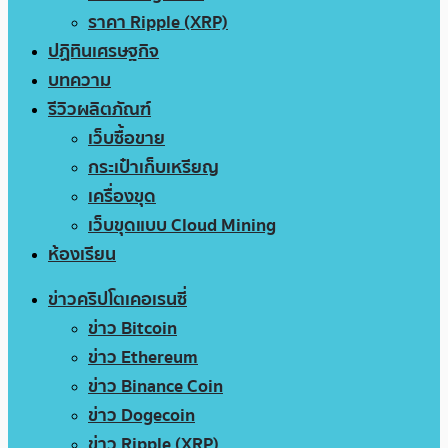
ราคา Ripple (XRP)
ปฏิทินเศรษฐกิจ
บทความ
รีวิวผลิตภัณฑ์
เว็บซื้อขาย
กระเป๋าเก็บเหรียญ
เครื่องขุด
เว็บขุดแบบ Cloud Mining
ห้องเรียน
ข่าวคริปโตเคอเรนซี่
ข่าว Bitcoin
ข่าว Ethereum
ข่าว Binance Coin
ข่าว Dogecoin
ข่าว Ripple (XRP)