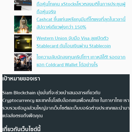
ถือหุ้นโทเคน xStocksโหวตลงมติในการประชุมผู้
ถือหุ้นจริง
Cashcat ขึ้นแท่นเหรียญมีมที่โตแรงที่สุดในเวลานี้
สัปดาห์เดียวพุ่งกว่า 150%
Western Union จับมือ Visa ลุยเปิดตัว
Stablecard ดันโอนเงินผ่าน Stablecoin
ไขความลับนักลงทุนคริปโทฯ เกาหลีใต้! รอดจาก
แฮก Coldcard Wallet ได้อย่างไร
เป้าหมายของเรา
Siam Blockchain มุ่งมั่นที่จะช่วยนำเสนอสารเกี่ยวกับ
Cryptocurrency และเทคโนโลยีบล็อกเชนเพื่อคนไทย ในภาษาไทย เรา
รวบรวมข้อมูลส่วนใหญ่จากเว็บไซต์และเว็บบอร์ดต่างประเทศและนำมา
แปลส่งตรงถึงฟีดคุณ
เกี่ยวกับเว็บไซต์นี้