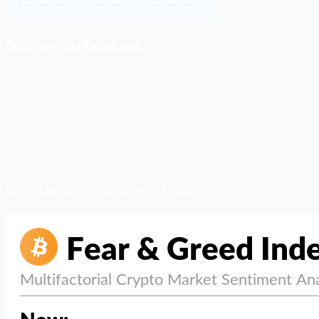
ติดตามเราบน Facebook
สภาวะตลาด (ความกลัว vs ความโลภ)