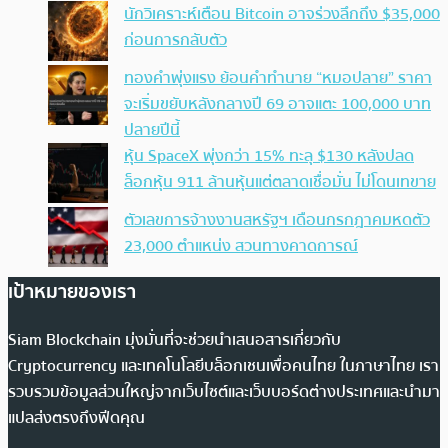
นักวิเคราะห์เตือน Bitcoin อาจร่วงลึกถึง $35,000
ก่อนการกลับตัว
ทองคำพุ่งแรง ย้อนคำทำนาย “หมอปลาย” ราคา
จะเริ่มขยับหลังกลางปี 69 อาจแตะ 100,000 บาท
ปลายปีนี้
หุ้น SpaceX พุ่งกว่า 15% ทะลุ $130 หลังปลด
ล็อกหุ้น 911 ล้านหุ้นแต่ตลาดเชื่อมั่น ไม่โดนเทขาย
ตัวเลขการจ้างงานสหรัฐฯ เดือนกรกฎาคมหดตัว
23,000 ตำแหน่ง สวนทางคาดการณ์
เป้าหมายของเรา
Siam Blockchain มุ่งมั่นที่จะช่วยนำเสนอสารเกี่ยวกับ
Cryptocurrency และเทคโนโลยีบล็อกเชนเพื่อคนไทย ในภาษาไทย เรา
รวบรวมข้อมูลส่วนใหญ่จากเว็บไซต์และเว็บบอร์ดต่างประเทศและนำมา
แปลส่งตรงถึงฟีดคุณ