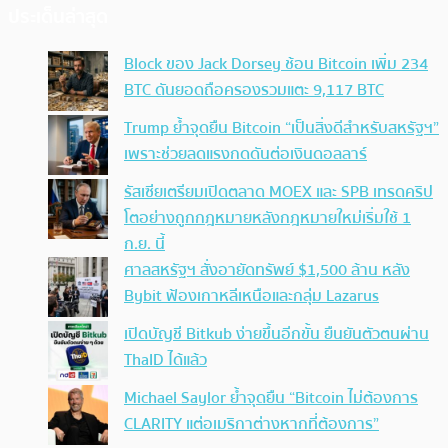
ประเด็นล่าสุด
Block ของ Jack Dorsey ช้อน Bitcoin เพิ่ม 234
BTC ดันยอดถือครองรวมแตะ 9,117 BTC
Trump ย้ำจุดยืน Bitcoin “เป็นสิ่งดีสำหรับสหรัฐฯ”
เพราะช่วยลดแรงกดดันต่อเงินดอลลาร์
รัสเซียเตรียมเปิดตลาด MOEX และ SPB เทรดคริป
โตอย่างถูกกฎหมายหลังกฎหมายใหม่เริ่มใช้ 1
ก.ย. นี้
ศาลสหรัฐฯ สั่งอายัดทรัพย์ $1,500 ล้าน หลัง
Bybit ฟ้องเกาหลีเหนือและกลุ่ม Lazarus
เปิดบัญชี Bitkub ง่ายขึ้นอีกขั้น ยืนยันตัวตนผ่าน
ThaID ได้แล้ว
Michael Saylor ย้ำจุดยืน “Bitcoin ไม่ต้องการ
CLARITY แต่อเมริกาต่างหากที่ต้องการ”