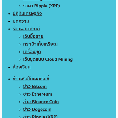
ราคา Ripple (XRP)
ปฏิทินเศรษฐกิจ
บทความ
รีวิวผลิตภัณฑ์
เว็บซื้อขาย
กระเป๋าเก็บเหรียญ
เครื่องขุด
เว็บขุดแบบ Cloud Mining
ห้องเรียน
ข่าวคริปโตเคอเรนซี่
ข่าว Bitcoin
ข่าว Ethereum
ข่าว Binance Coin
ข่าว Dogecoin
ข่าว Ripple (XRP)