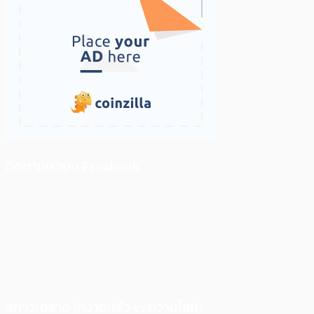
ติดตามเราบน Facebook
สภาวะตลาด (ความกลัว vs ความโลภ)