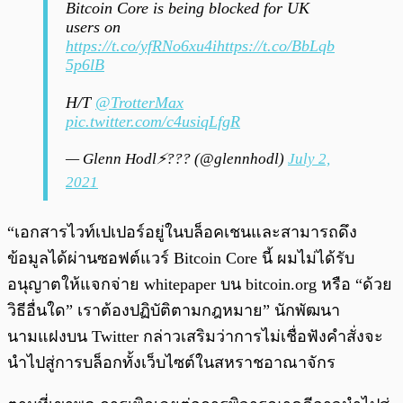
Bitcoin Core is being blocked for UK
users on
https://t.co/yfRNo6xu4i
https://t.co/BbLqb
5p6lB
H/T
@TrotterMax
pic.twitter.com/c4usiqLfgR
— Glenn Hodl⚡??? (@glennhodl)
July 2,
2021
“เอกสารไวท์เปเปอร์อยู่ในบล็อคเชนและสามารถดึง
ข้อมูลได้ผ่านซอฟต์แวร์ Bitcoin Core นี้ ผมไม่ได้รับ
อนุญาตให้แจกจ่าย whitepaper บน bitcoin.org หรือ “ด้วย
วิธีอื่นใด” เราต้องปฏิบัติตามกฎหมาย” นักพัฒนา
นามแฝงบน Twitter กล่าวเสริมว่าการไม่เชื่อฟังคำสั่งจะ
นำไปสู่การบล็อกทั้งเว็บไซต์ในสหราชอาณาจักร