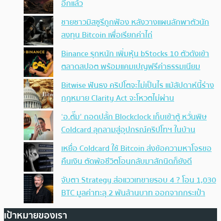
อีกแล้ว
ชายชาวมิสซูรีถูกฟ้อง หลังวางแผนลักพาตัวนัก
ลงทุน Bitcoin เพื่อเรียกค่าไถ่
Binance รุกหนัก เพิ่มหุ้น bStocks 10 ตัวดังเข้า
ตลาดสปอต พร้อมแคมเปญฟรีค่าธรรมเนียม
Bitwise ฟันธง คริปโตจะไม่เป็นไร แม้สัปดาห์นี้ร่าง
กฎหมาย Clarity Act จะโหวตไม่ผ่าน
‘อ.ตั๊ม’ ถอดปลั้ก Blockclock เก็บเข้าตู้ หวั่นพิษ
Coldcard ลุกลามสู่อุปกรณ์คริปโทฯ ในบ้าน
เหยื่อ Coldcard ใช้ Bitcoin ส่งข้อความหาโจรขอ
คืนเงิน ตัดพ้อชีวิตโอนกลับมาสักนิดก็ยังดี
จับตา Strategy ส่อแววเทขายรอบ 4 ? โอน 1,030
BTC มูลค่าทะลุ 2 พันล้านบาท ออกจากกระเป๋า
เป้าหมายของเรา