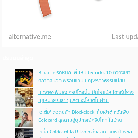
ประเด็นล่าสุด
Binance รุกหนัก เพิ่มหุ้น bStocks 10 ตัวดังเข้า
ตลาดสปอต พร้อมแคมเปญฟรีค่าธรรมเนียม
Bitwise ฟันธง คริปโตจะไม่เป็นไร แม้สัปดาห์นี้ร่าง
กฎหมาย Clarity Act จะโหวตไม่ผ่าน
‘อ.ตั๊ม’ ถอดปลั้ก Blockclock เก็บเข้าตู้ หวั่นพิษ
Coldcard ลุกลามสู่อุปกรณ์คริปโทฯ ในบ้าน
เหยื่อ Coldcard ใช้ Bitcoin ส่งข้อความหาโจรขอ