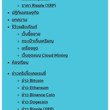
ราคา Ripple (XRP)
ปฏิทินเศรษฐกิจ
บทความ
รีวิวผลิตภัณฑ์
เว็บซื้อขาย
กระเป๋าเก็บเหรียญ
เครื่องขุด
เว็บขุดแบบ Cloud Mining
ห้องเรียน
ข่าวคริปโตเคอเรนซี่
ข่าว Bitcoin
ข่าว Ethereum
ข่าว Binance Coin
ข่าว Dogecoin
ข่าว Ripple (XRP)