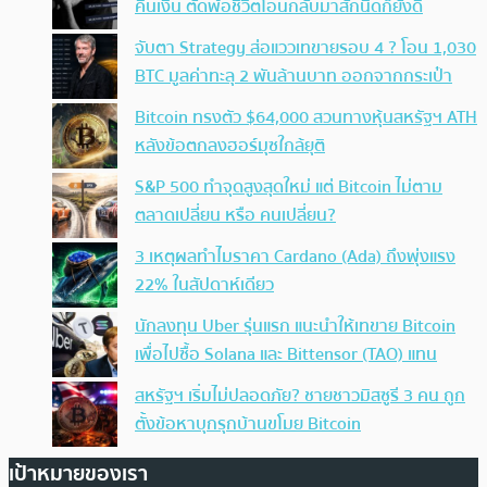
คืนเงิน ตัดพ้อชีวิตโอนกลับมาสักนิดก็ยังดี
จับตา Strategy ส่อแววเทขายรอบ 4 ? โอน 1,030
BTC มูลค่าทะลุ 2 พันล้านบาท ออกจากกระเป๋า
Bitcoin ทรงตัว $64,000 สวนทางหุ้นสหรัฐฯ ATH
หลังข้อตกลงฮอร์มุซใกล้ยุติ
S&P 500 ทำจุดสูงสุดใหม่ แต่ Bitcoin ไม่ตาม
ตลาดเปลี่ยน หรือ คนเปลี่ยน?
3 เหตุผลทำไมราคา Cardano (Ada) ถึงพุ่งแรง
22% ในสัปดาห์เดียว
นักลงทุน Uber รุ่นแรก แนะนำให้เทขาย Bitcoin
เพื่อไปซื้อ Solana และ Bittensor (TAO) แทน
สหรัฐฯ เริ่มไม่ปลอดภัย? ชายชาวมิสซูรี 3 คน ถูก
ตั้งข้อหาบุกรุกบ้านขโมย Bitcoin
เป้าหมายของเรา