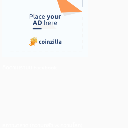
ติดตามเราบน Facebook
สภาวะตลาด (ความกลัว vs ความโลภ)