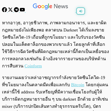
พร้อมเล่น
0:00
/
0:00
หากอาวุธ, อาวุธชีวภาพ, ภาพลามกอนาจาร, และยาผิด
กฎหมายยังไม่เพียงพอ ตลาดบน Darknet ได้เริ่มลงขาย
วัคซีนโควิด-19 เถื่อนที่ถูกขโมยมา และใบรับรองวัคซีน
ปลอมในแค็ตตาล็อกของพวกเขาแล้ว โดยลูกค้าที่เลือก
ใช้วิธีการฉีดวัคซีนที่ผิดกฎหมายเหล่านี้ก็ตกเป็นเหยื่อของ
การหลอกลวงเช่นกัน อ้างอิงจากรายงานของบริษัทด้าน
การสืบสวน
Coinform
รายงานเผยว่าเหล่าอาชญากรกำลังขายวัคซีนโควิด-19
ที่ขโมยมาลงในตลาดมืดเพื่อแลกกับ
Bitcoin
โดยกลุ่มคน
เหล่านี้ใช้ address รับเหรียญที่มีความเชื่อมโยงกับผู้ให้
บริการผิดกฎหมายรายอื่น ๆ บน darknet อีกด้วย อาทิเช่น
mixer (บริการปกปิดเส้นทางทำธุรกรรมคริปโต), บัตร