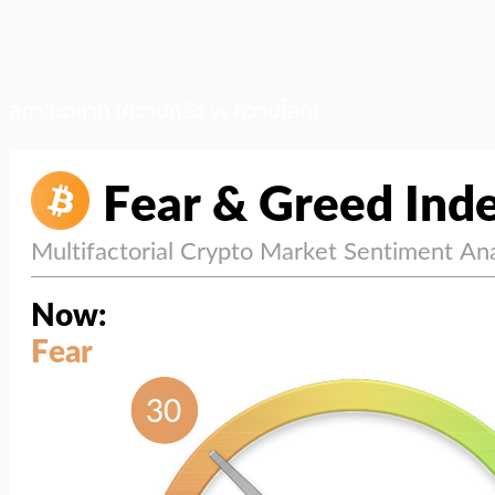
สภาวะตลาด (ความกลัว vs ความโลภ)