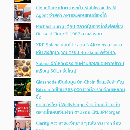
Cloudflare เปิดตัวกระเป๋า Stablecoin ให้ AI
Agent จ่ายค่า API และคอนเทนต์เองได้
Michael Burry เตือน ตลาดหุ้นอาจใกล้พีคเสี่ยง
ดิ่งแรง ย้ำวิกฤตปี 1987 อาจซ้ำรอย
XRP-Solana หลบไป : ส่อง 3 Altcoins ฉายแวว
เด่น ส่งสัญญาณเตรียม Breakout ครั้งใหญ่
Solana จ่อโหวตจริง ลุ้นผ่านข้อเสนอเผาอุปทาน
เหรียญ SOL ครั้งใหญ่
Glassnode เปิดข้อมูล On-Chain ชี้แนวรับสำคัญ
Bitcoin อยู่โซน $63,000 เจ้ามือ-รายย่อยแห่ช้อน
ซื้อ
ธนาคารใหญ่ Wells Fargo ร่วมศึกชิงส่วนแบ่ง
ตลาดโทเคนเงินฝาก ตามรอย Citi, JPMorgan
Clarity Act อาจชะงักยาว ๆ หลัง Warren ร้อง