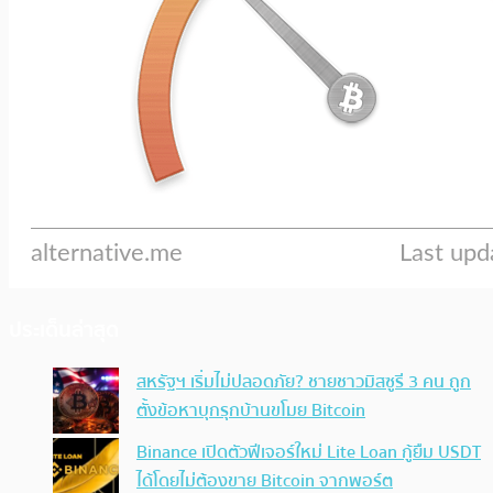
ประเด็นล่าสุด
สหรัฐฯ เริ่มไม่ปลอดภัย? ชายชาวมิสซูรี 3 คน ถูก
ตั้งข้อหาบุกรุกบ้านขโมย Bitcoin
Binance เปิดตัวฟีเจอร์ใหม่ Lite Loan กู้ยืม USDT
ได้โดยไม่ต้องขาย Bitcoin จากพอร์ต