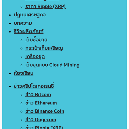
ราคา Ripple (XRP)
ปฏิทินเศรษฐกิจ
บทความ
รีวิวผลิตภัณฑ์
เว็บซื้อขาย
กระเป๋าเก็บเหรียญ
เครื่องขุด
เว็บขุดแบบ Cloud Mining
ห้องเรียน
ข่าวคริปโตเคอเรนซี่
ข่าว Bitcoin
ข่าว Ethereum
ข่าว Binance Coin
ข่าว Dogecoin
ข่าว Ripple (XRP)