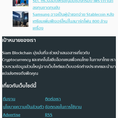
SEC ตรวจสอบเหรียญมีมของทรัมป์ เพราะทำนัก
ลงทุนขาดทุนยับ
Samsung อาจเป็นผู้นำแจกจ่าย Stablecoin หลัง
เตรียมเพิ่มฟีเจอร์ใหม่ในสมาร์ทโฟน 800 ล้าน
เครื่อง
เป้าหมายของเรา
Siam Blockchain มุ่งมั่นที่จะช่วยนำเสนอสารเกี่ยวกับ
Cryptocurrency และเทคโนโลยีบล็อกเชนเพื่อคนไทย ในภาษาไทย เรา
รวบรวมข้อมูลส่วนใหญ่จากเว็บไซต์และเว็บบอร์ดต่างประเทศและนำมา
แปลส่งตรงถึงฟีดคุณ
เกี่ยวกับเว็บไซต์นี้
ทีมงาน
ติดต่อเรา
นโยบายความเป็นส่วนตัว
ข้อตกลงในการใช้งาน
Advertise
RSS