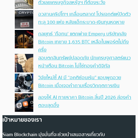
ตัวเลขเศรษฐกิจสหรัฐฯ ที่ต้องระวัง
อวสานคริปโทฯ เกลื่อนตลาด! โปรเจกต์แห่ปิดตัว
ทะลุ 100 แห่ง หลังแฮ็กระบาด-เงินทุนหดหาย
กลยุทธ์ ‘ถือทน’ แตกพ่าย Empery บริษัทคลัง
Bitcoin เทขาย 1,635 BTC เหลือในพอร์ตไม่ถึง
ครึ่ง
สอบตกสินทรัพย์ปลอดภัย นักเศรษฐศาสตร์แนว
หน้าเตือน Bitcoin ไม่ใช่ทองคำดิจิทัล
วิจัยใหม่ชี้ AI มี “อคติซ่อนเร้น” แอบพูดอวย
Bitcoin เมื่อเจอคำถามเรื่องวิกฤตการเงิน
ลองให้ AI ทายราคา Bitcoin สิ้นปี 2026 ส่องคำ
ตอบสุดอึ้ง
เป้าหมายของเรา
Siam Blockchain มุ่งมั่นที่จะช่วยนำเสนอสารเกี่ยวกับ