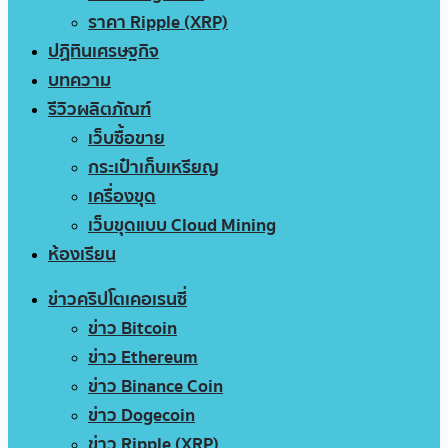
ราคา Ripple (XRP)
ปฏิทินเศรษฐกิจ
บทความ
รีวิวผลิตภัณฑ์
เว็บซื้อขาย
กระเป๋าเก็บเหรียญ
เครื่องขุด
เว็บขุดแบบ Cloud Mining
ห้องเรียน
ข่าวคริปโตเคอเรนซี่
ข่าว Bitcoin
ข่าว Ethereum
ข่าว Binance Coin
ข่าว Dogecoin
ข่าว Ripple (XRP)