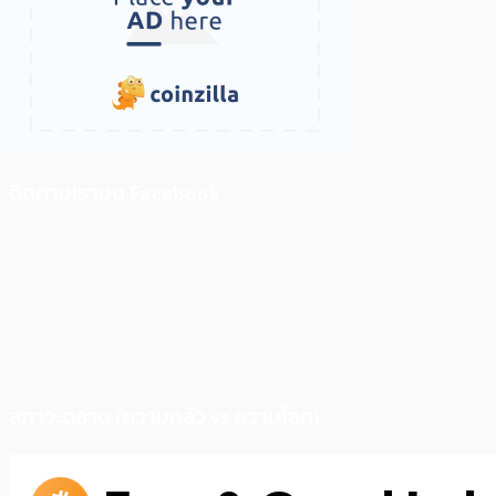
ติดตามเราบน Facebook
สภาวะตลาด (ความกลัว vs ความโลภ)