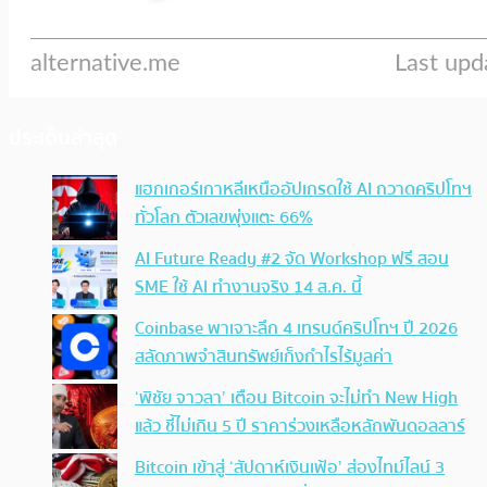
ประเด็นล่าสุด
แฮกเกอร์เกาหลีเหนืออัปเกรดใช้ AI กวาดคริปโทฯ
ทั่วโลก ตัวเลขพุ่งแตะ 66%
AI Future Ready #2 จัด Workshop ฟรี สอน
SME ใช้ AI ทำงานจริง 14 ส.ค. นี้
Coinbase พาเจาะลึก 4 เทรนด์คริปโทฯ ปี 2026
สลัดภาพจำสินทรัพย์เก็งกำไรไร้มูลค่า
‘พิชัย จาวลา’ เตือน Bitcoin จะไม่ทำ New High
แล้ว ชี้ไม่เกิน 5 ปี ราคาร่วงเหลือหลักพันดอลลาร์
Bitcoin เข้าสู่ ‘สัปดาห์เงินเฟ้อ’ ส่องไทม์ไลน์ 3