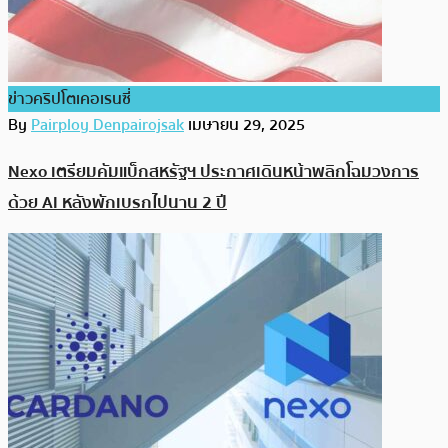
ข่าวคริปโตเคอเรนซี่
By
Pairploy Denpairojsak
เมษายน 29, 2025
Nexo เตรียมคัมแบ็กสหรัฐฯ ประกาศเดินหน้าพลิกโฉมวงการ
ด้วย AI หลังพักเบรกไปนาน 2 ปี