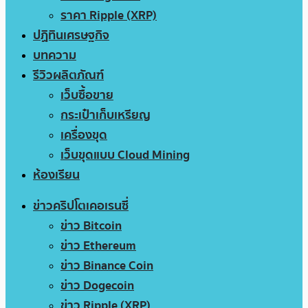
ราคา Ripple (XRP)
ปฏิทินเศรษฐกิจ
บทความ
รีวิวผลิตภัณฑ์
เว็บซื้อขาย
กระเป๋าเก็บเหรียญ
เครื่องขุด
เว็บขุดแบบ Cloud Mining
ห้องเรียน
ข่าวคริปโตเคอเรนซี่
ข่าว Bitcoin
ข่าว Ethereum
ข่าว Binance Coin
ข่าว Dogecoin
ข่าว Ripple (XRP)