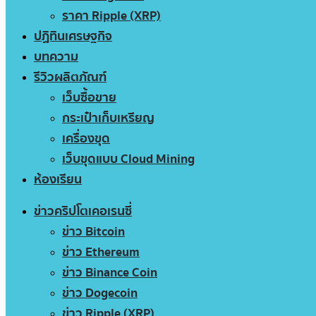
ราคา Ripple (XRP)
ปฏิทินเศรษฐกิจ
บทความ
รีวิวผลิตภัณฑ์
เว็บซื้อขาย
กระเป๋าเก็บเหรียญ
เครื่องขุด
เว็บขุดแบบ Cloud Mining
ห้องเรียน
ข่าวคริปโตเคอเรนซี่
ข่าว Bitcoin
ข่าว Ethereum
ข่าว Binance Coin
ข่าว Dogecoin
ข่าว Ripple (XRP)