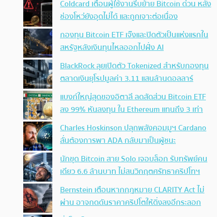
Coldcard เตือนผู้ใช้งานรีบย้าย Bitcoin ด่วน หลัง
ช่องโหว่ยังอุดไม่ได้ และถูกเจาะต่อเนื่อง
กองทุน Bitcoin ETF เจ๊งและปิดตัวเป็นแห่งแรกใน
สหรัฐหลังเงินทุนไหลออกไปฝั่ง AI
BlackRock ลุยเปิดตัว Tokenized สำหรับกองทุน
ตลาดเงินยุโรปมูลค่า 3.11 แสนล้านดอลลาร์
แบงก์ใหญ่สุดของอิตาลี ลดสัดส่วน Bitcoin ETF
ลง 99% หันลงทุน ใน Ethereum แทนถึง 3 เท่า
Charles Hoskinson ปลุกพลังคอมมูฯ Cardano
ลั่นต้องการพา ADA กลับมาเป็นผู้ชนะ
นักขุด Bitcoin สาย Solo เจอบล็อก รับทรัพย์คน
เดียว 6.6 ล้านบาท ไม่สนวิกฤตศรัทธาคริปโทฯ
Bernstein เตือนหากกฎหมาย CLARITY Act ไม่
ผ่าน อาจกดดันราคาคริปโตให้ดิ่งลงอีกระลอก