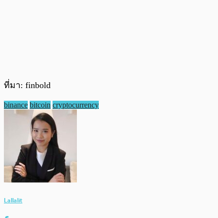
ที่มา: finbold
binance
bitcoin
cryptocurrency
Lallalit