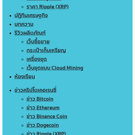
ราคา Ripple (XRP)
ปฏิทินเศรษฐกิจ
บทความ
รีวิวผลิตภัณฑ์
เว็บซื้อขาย
กระเป๋าเก็บเหรียญ
เครื่องขุด
เว็บขุดแบบ Cloud Mining
ห้องเรียน
ข่าวคริปโตเคอเรนซี่
ข่าว Bitcoin
ข่าว Ethereum
ข่าว Binance Coin
ข่าว Dogecoin
ข่าว Ripple (XRP)