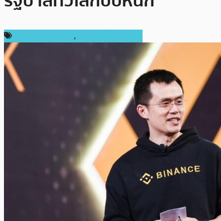
รัฐบาลทั่วโลกบีบหนัก
กฎหมายและรัฐบาล
,
ข่าวคริปโตเคอเรนซี่