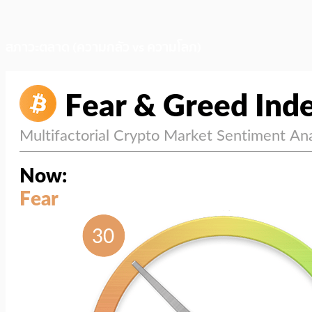
สภาวะตลาด (ความกลัว vs ความโลภ)