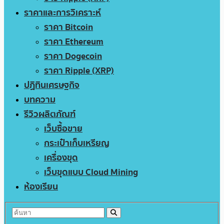
ราคาและการวิเคราะห์
ราคา Bitcoin
ราคา Ethereum
ราคา Dogecoin
ราคา Ripple (XRP)
ปฏิทินเศรษฐกิจ
บทความ
รีวิวผลิตภัณฑ์
เว็บซื้อขาย
กระเป๋าเก็บเหรียญ
เครื่องขุด
เว็บขุดแบบ Cloud Mining
ห้องเรียน