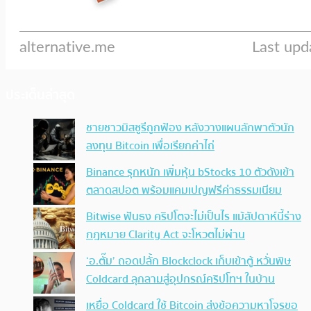
ประเด็นล่าสุด
ชายชาวมิสซูรีถูกฟ้อง หลังวางแผนลักพาตัวนัก
ลงทุน Bitcoin เพื่อเรียกค่าไถ่
Binance รุกหนัก เพิ่มหุ้น bStocks 10 ตัวดังเข้า
ตลาดสปอต พร้อมแคมเปญฟรีค่าธรรมเนียม
Bitwise ฟันธง คริปโตจะไม่เป็นไร แม้สัปดาห์นี้ร่าง
กฎหมาย Clarity Act จะโหวตไม่ผ่าน
‘อ.ตั๊ม’ ถอดปลั้ก Blockclock เก็บเข้าตู้ หวั่นพิษ
Coldcard ลุกลามสู่อุปกรณ์คริปโทฯ ในบ้าน
เหยื่อ Coldcard ใช้ Bitcoin ส่งข้อความหาโจรขอ