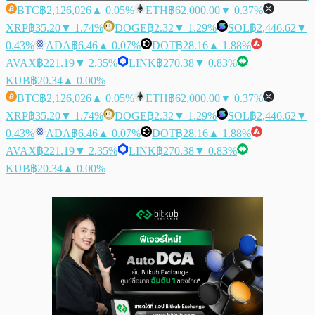
BTC
฿2,126,026
▲ 0.05%
ETH
฿62,000.00
▼ 0.37%
XRP
฿35.20
▼ 1.74%
DOGE
฿2.32
▼ 1.29%
SOL
฿2,446.62
▼
0.43%
ADA
฿6.46
▲ 0.07%
DOT
฿28.16
▲ 1.88%
AVAX
฿221.19
▼ 2.35%
LINK
฿270.38
▼ 0.83%
KUB
฿20.34
▲ 0.00%
BTC
฿2,126,026
▲ 0.05%
ETH
฿62,000.00
▼ 0.37%
XRP
฿35.20
▼ 1.74%
DOGE
฿2.32
▼ 1.29%
SOL
฿2,446.62
▼
0.43%
ADA
฿6.46
▲ 0.07%
DOT
฿28.16
▲ 1.88%
AVAX
฿221.19
▼ 2.35%
LINK
฿270.38
▼ 0.83%
KUB
฿20.34
▲ 0.00%