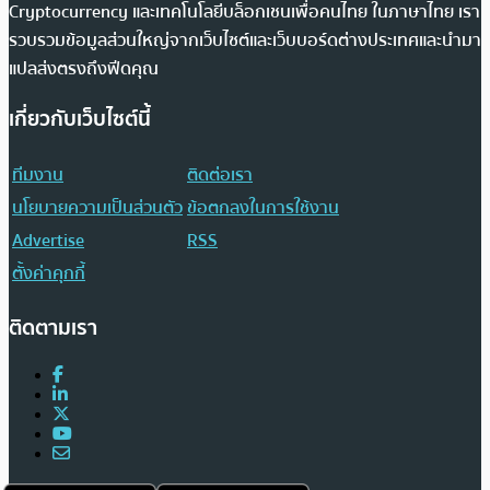
Cryptocurrency และเทคโนโลยีบล็อกเชนเพื่อคนไทย ในภาษาไทย เรา
รวบรวมข้อมูลส่วนใหญ่จากเว็บไซต์และเว็บบอร์ดต่างประเทศและนำมา
แปลส่งตรงถึงฟีดคุณ
เกี่ยวกับเว็บไซต์นี้
ทีมงาน
ติดต่อเรา
นโยบายความเป็นส่วนตัว
ข้อตกลงในการใช้งาน
Advertise
RSS
ตั้งค่าคุกกี้
ติดตามเรา