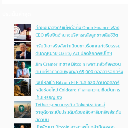
ประเด็นล่าสุด
ศึกชิงบัลลังก์! แม่ผู้ก่อตั้ง Ondo Finance ฟ้อง
CEO เพื่อยึดอำนาจบริหารหลังลูกชายเสียชีวิต
ทรัมป์เอาจริง สั่งทำเนียบขาวรื้อเกณฑ์จริยธรรม
ดันกฎหมาย Clarity Act ปลดล็อกคริปโทฯ
Jim Cramer เทขาย Bitcoin เพราะกลัวภัยควอน
ตัม แต่ราคากลับพุ่งทะลุ 65,000 ดอลลาร์อีกครั้ง
เงินไหลเข้า Bitcoin ETF ทะลุ 620 ล้านดอลลาร์
หลังช่องโหว่ Coldcard ทำลายความเชื่อมั่นการ
เก็บเหรียญเอง
Tether รุกขยายธุรกิจ Tokenization สู่
ซาอุดีอาระเบียประเดิมด้วยอสังหาริมทรัพย์ระดับ
สถาบัน
นักพัฒนา Bitcoin สารภาพไม่กล้าถือครอง