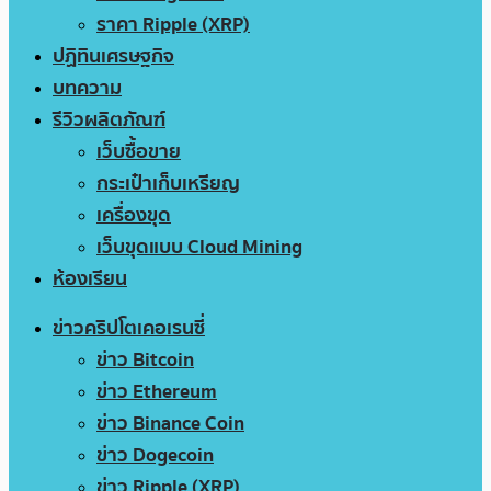
ราคา Ripple (XRP)
ปฏิทินเศรษฐกิจ
บทความ
รีวิวผลิตภัณฑ์
เว็บซื้อขาย
กระเป๋าเก็บเหรียญ
เครื่องขุด
เว็บขุดแบบ Cloud Mining
ห้องเรียน
ข่าวคริปโตเคอเรนซี่
ข่าว Bitcoin
ข่าว Ethereum
ข่าว Binance Coin
ข่าว Dogecoin
ข่าว Ripple (XRP)