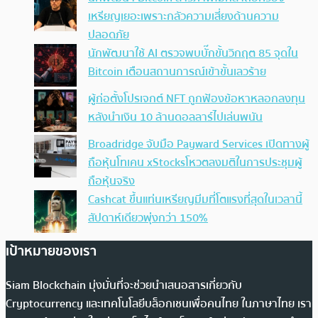
เหรียญเยอะเพราะกลัวความเสี่ยงด้านความ
ปลอดภัย
นักพัฒนาใช้ AI ตรวจพบบั๊กขั้นวิกฤต 85 จุดใน
Bitcoin เตือนสถานการณ์เข้าขั้นเลวร้าย
ผู้ก่อตั้งโปรเจกต์ NFT ถูกฟ้องข้อหาหลอกลงทุน
หลังนำเงิน 10 ล้านดอลลาร์ไปเล่นพนัน
Broadridge จับมือ Payward Services เปิดทางผู้
ถือหุ้นโทเคน xStocksโหวตลงมติในการประชุมผู้
ถือหุ้นจริง
Cashcat ขึ้นแท่นเหรียญมีมที่โตแรงที่สุดในเวลานี้
สัปดาห์เดียวพุ่งกว่า 150%
เป้าหมายของเรา
Siam Blockchain มุ่งมั่นที่จะช่วยนำเสนอสารเกี่ยวกับ
Cryptocurrency และเทคโนโลยีบล็อกเชนเพื่อคนไทย ในภาษาไทย เรา