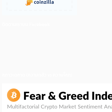
ติดตามเราบน Facebook
สภาวะตลาด (ความกลัว vs ความโลภ)