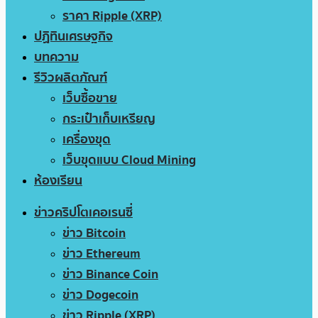
ราคา Ripple (XRP)
ปฏิทินเศรษฐกิจ
บทความ
รีวิวผลิตภัณฑ์
เว็บซื้อขาย
กระเป๋าเก็บเหรียญ
เครื่องขุด
เว็บขุดแบบ Cloud Mining
ห้องเรียน
ข่าวคริปโตเคอเรนซี่
ข่าว Bitcoin
ข่าว Ethereum
ข่าว Binance Coin
ข่าว Dogecoin
ข่าว Ripple (XRP)