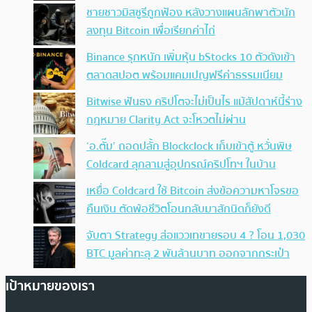
ชายชาวมิสซูรีถูกฟ้อง หลังวางแผนลักพาตัวนัก
ลงทุน Bitcoin เพื่อเรียกค่าไถ่
Binance รุกหนัก เพิ่มหุ้น bStocks 10 ตัวดังเข้า
ตลาดสปอต พร้อมแคมเปญฟรีค่าธรรมเนียม
Bitwise ฟันธง คริปโตจะไม่เป็นไร แม้สัปดาห์นี้ร่าง
กฎหมาย Clarity Act จะโหวตไม่ผ่าน
‘อ.ตั๊ม’ ถอดปลั้ก Blockclock เก็บเข้าตู้ หวั่นพิษ
Coldcard ลุกลามสู่อุปกรณ์คริปโทฯ ในบ้าน
เหยื่อ Coldcard ใช้ Bitcoin ส่งข้อความหาโจรขอ
คืนเงิน ตัดพ้อชีวิตโอนกลับมาสักนิดก็ยังดี
จับตา Strategy ส่อแววเทขายรอบ 4 ? โอน 1,030
BTC มูลค่าทะลุ 2 พันล้านบาท ออกจากกระเป๋า
เป้าหมายของเรา