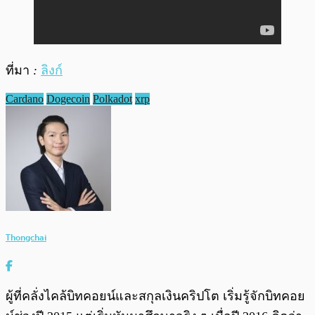
ที่มา
:
ลิงก์
Cardano
Dogecoin
Polkadot
xrp
Thongchai
ผู้ที่คลั่งไคล้บิทคอยน์และสกุลเงินคริปโต เริ่มรู้จักบิทคอย