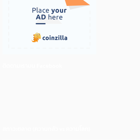
ติดตามเราบน Facebook
สภาวะตลาด (ความกลัว vs ความโลภ)