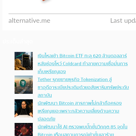
ประเด็นล่าสุด
เงินไหลเข้า Bitcoin ETF ทะลุ 620 ล้านดอลลาร์
หลังช่องโหว่ Coldcard ทำลายความเชื่อมั่นการ
เก็บเหรียญเอง
Tether รุกขยายธุรกิจ Tokenization สู่
ซาอุดีอาระเบียประเดิมด้วยอสังหาริมทรัพย์ระดับ
สถาบัน
นักพัฒนา Bitcoin สารภาพไม่กล้าถือครอง
เหรียญเยอะเพราะกลัวความเสี่ยงด้านความ
ปลอดภัย
นักพัฒนาใช้ AI ตรวจพบบั๊กขั้นวิกฤต 85 จุดใน
Bitcoin เตือนสถานการณ์เข้าขั้นเลวร้าย