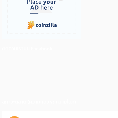
ติดตามเราบน Facebook
สภาวะตลาด (ความกลัว vs ความโลภ)