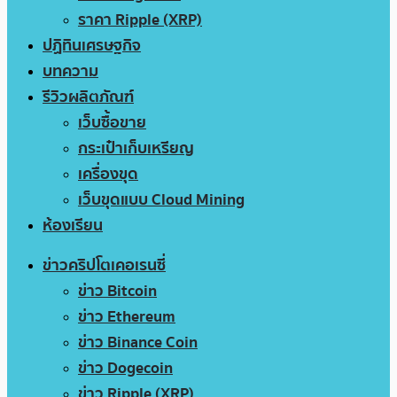
ราคา Ripple (XRP)
ปฏิทินเศรษฐกิจ
บทความ
รีวิวผลิตภัณฑ์
เว็บซื้อขาย
กระเป๋าเก็บเหรียญ
เครื่องขุด
เว็บขุดแบบ Cloud Mining
ห้องเรียน
ข่าวคริปโตเคอเรนซี่
ข่าว Bitcoin
ข่าว Ethereum
ข่าว Binance Coin
ข่าว Dogecoin
ข่าว Ripple (XRP)