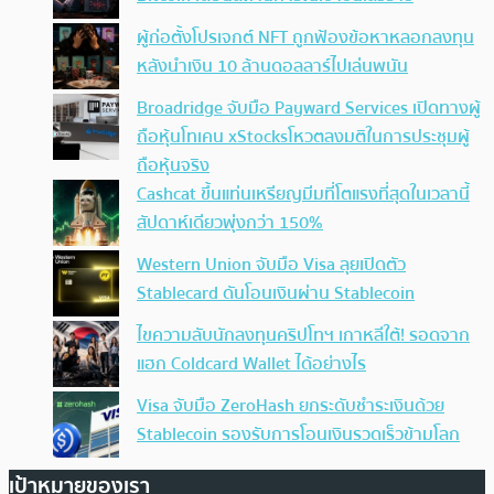
ผู้ก่อตั้งโปรเจกต์ NFT ถูกฟ้องข้อหาหลอกลงทุน
หลังนำเงิน 10 ล้านดอลลาร์ไปเล่นพนัน
Broadridge จับมือ Payward Services เปิดทางผู้
ถือหุ้นโทเคน xStocksโหวตลงมติในการประชุมผู้
ถือหุ้นจริง
Cashcat ขึ้นแท่นเหรียญมีมที่โตแรงที่สุดในเวลานี้
สัปดาห์เดียวพุ่งกว่า 150%
Western Union จับมือ Visa ลุยเปิดตัว
Stablecard ดันโอนเงินผ่าน Stablecoin
ไขความลับนักลงทุนคริปโทฯ เกาหลีใต้! รอดจาก
แฮก Coldcard Wallet ได้อย่างไร
Visa จับมือ ZeroHash ยกระดับชำระเงินด้วย
Stablecoin รองรับการโอนเงินรวดเร็วข้ามโลก
เป้าหมายของเรา