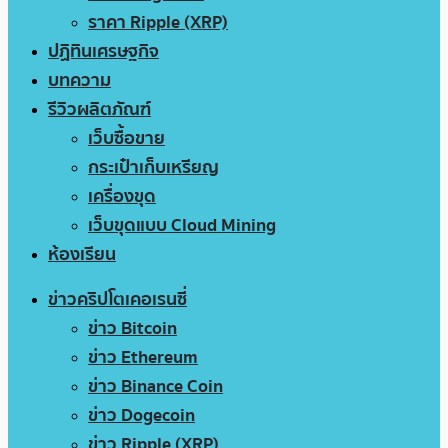
ราคา Ripple (XRP)
ปฏิทินเศรษฐกิจ
บทความ
รีวิวผลิตภัณฑ์
เว็บซื้อขาย
กระเป๋าเก็บเหรียญ
เครื่องขุด
เว็บขุดแบบ Cloud Mining
ห้องเรียน
ข่าวคริปโตเคอเรนซี่
ข่าว Bitcoin
ข่าว Ethereum
ข่าว Binance Coin
ข่าว Dogecoin
ข่าว Ripple (XRP)