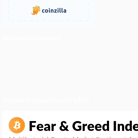
ติดตามเราบน Facebook
สภาวะตลาด (ความกลัว vs ความโลภ)