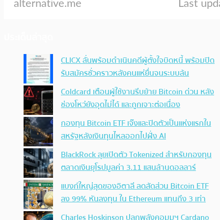
ประเด็นล่าสุด
CLICX ลั่นพร้อมดำเนินคดีผู้ตั้งใจบิดหนี้ พร้อมปิด
รับสมัครชั่วคราวหลังคนแห่ยื่นจนระบบล้น
Coldcard เตือนผู้ใช้งานรีบย้าย Bitcoin ด่วน หลัง
ช่องโหว่ยังอุดไม่ได้ และถูกเจาะต่อเนื่อง
กองทุน Bitcoin ETF เจ๊งและปิดตัวเป็นแห่งแรกใน
สหรัฐหลังเงินทุนไหลออกไปฝั่ง AI
BlackRock ลุยเปิดตัว Tokenized สำหรับกองทุน
ตลาดเงินยุโรปมูลค่า 3.11 แสนล้านดอลลาร์
แบงก์ใหญ่สุดของอิตาลี ลดสัดส่วน Bitcoin ETF
ลง 99% หันลงทุน ใน Ethereum แทนถึง 3 เท่า
Charles Hoskinson ปลุกพลังคอมมูฯ Cardano