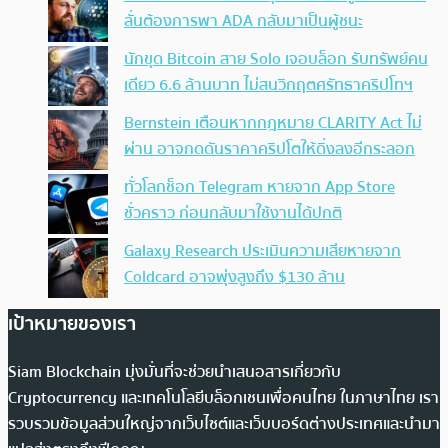
ลั่นต้องการพา ADA กลับมาเป็นผู้ชนะ
นักขุด Bitcoin สาย Solo เจอบล็อก รับทรัพย์คน
เดียว 6.6 ล้านบาท ไม่สนวิกฤตศรัทธาคริปโทฯ
Bernstein เตือนหากกฎหมาย CLARITY Act ไม่
ผ่าน อาจกดดันราคาคริปโตให้ดิ่งลงอีกระลอก
ทั่วโลกช็อก Telegram หายจาก App Store
ชั่วคราว ก่อนกลับมาใช้งานได้ปกติ
Galaxy Research ประเมินความเสียหายจาก
Coldcard อาจพุ่งสูงถึง $130 ล้าน
เป้าหมายของเรา
Siam Blockchain มุ่งมั่นที่จะช่วยนำเสนอสารเกี่ยวกับ
Cryptocurrency และเทคโนโลยีบล็อกเชนเพื่อคนไทย ในภาษาไทย เรา
รวบรวมข้อมูลส่วนใหญ่จากเว็บไซต์และเว็บบอร์ดต่างประเทศและนำมา