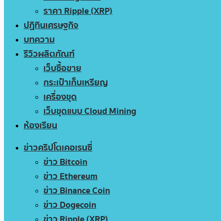
ราคา Ripple (XRP)
ปฏิทินเศรษฐกิจ
บทความ
รีวิวผลิตภัณฑ์
เว็บซื้อขาย
กระเป๋าเก็บเหรียญ
เครื่องขุด
เว็บขุดแบบ Cloud Mining
ห้องเรียน
ข่าวคริปโตเคอเรนซี่
ข่าว Bitcoin
ข่าว Ethereum
ข่าว Binance Coin
ข่าว Dogecoin
ข่าว Ripple (XRP)