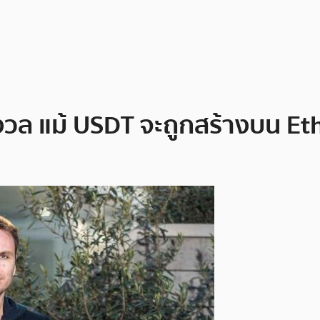
กังวล แม้ USDT จะถูกสร้างบน E