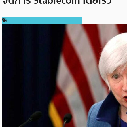
จัดการ Stablecoin โดยเร็ว
กฎหมายและรัฐบาล
,
ข่าวคริปโตเคอเรนซี่