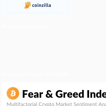
ติดตามเราบน Facebook
สภาวะตลาด (ความกลัว vs ความโลภ)