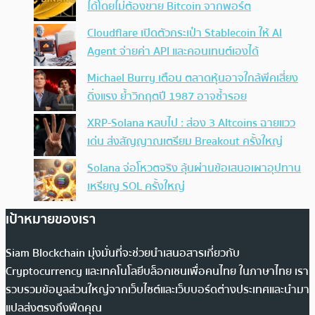
ได้โดยไม่ต้องขาย Bitcoin จากพอร์ต
Cloudflare เปิดตัวกระเป๋า Stablecoin ให้ AI
Agent จ่ายค่า API และคอนเทนต์เองได้
Michael Burry เตือน ตลาดหุ้นอาจใกล้พีคเสี่ยง
ดิ่งแรง ย้ำวิกฤตปี 1987 อาจซ้ำรอย
XRP-Solana หลบไป : ส่อง 3 Altcoins ฉายแวว
เด่น ส่งสัญญาณเตรียม Breakout ครั้งใหญ่
Solana จ่อโหวตจริง ลุ้นผ่านข้อเสนอเผาอุปทาน
เหรียญ SOL ครั้งใหญ่
เป้าหมายของเรา
Siam Blockchain มุ่งมั่นที่จะช่วยนำเสนอสารเกี่ยวกับ
Cryptocurrency และเทคโนโลยีบล็อกเชนเพื่อคนไทย ในภาษาไทย เรา
รวบรวมข้อมูลส่วนใหญ่จากเว็บไซต์และเว็บบอร์ดต่างประเทศและนำมา
แปลส่งตรงถึงฟีดคุณ