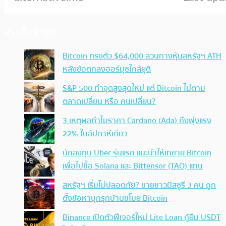
ประเด็นล่าสุด
Bitcoin ทรงตัว $64,000 สวนทางหุ้นสหรัฐฯ ATH
หลังข้อตกลงฮอร์มุซใกล้ยุติ
S&P 500 ทำจุดสูงสุดใหม่ แต่ Bitcoin ไม่ตาม
ตลาดเปลี่ยน หรือ คนเปลี่ยน?
3 เหตุผลทำไมราคา Cardano (Ada) ถึงพุ่งแรง
22% ในสัปดาห์เดียว
นักลงทุน Uber รุ่นแรก แนะนำให้เทขาย Bitcoin
เพื่อไปซื้อ Solana และ Bittensor (TAO) แทน
สหรัฐฯ เริ่มไม่ปลอดภัย? ชายชาวมิสซูรี 3 คน ถูก
ตั้งข้อหาบุกรุกบ้านขโมย Bitcoin
Binance เปิดตัวฟีเจอร์ใหม่ Lite Loan กู้ยืม USDT