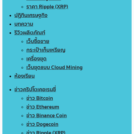
ราคา Ripple (XRP)
ปฏิทินเศรษฐกิจ
บทความ
รีวิวผลิตภัณฑ์
เว็บซื้อขาย
กระเป๋าเก็บเหรียญ
เครื่องขุด
เว็บขุดแบบ Cloud Mining
ห้องเรียน
ข่าวคริปโตเคอเรนซี่
ข่าว Bitcoin
ข่าว Ethereum
ข่าว Binance Coin
ข่าว Dogecoin
ข่าว Ripple (XRP)