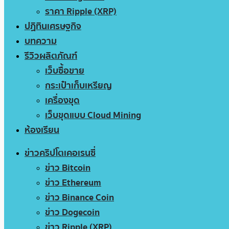
ราคา Ripple (XRP)
ปฏิทินเศรษฐกิจ
บทความ
รีวิวผลิตภัณฑ์
เว็บซื้อขาย
กระเป๋าเก็บเหรียญ
เครื่องขุด
เว็บขุดแบบ Cloud Mining
ห้องเรียน
ข่าวคริปโตเคอเรนซี่
ข่าว Bitcoin
ข่าว Ethereum
ข่าว Binance Coin
ข่าว Dogecoin
ข่าว Ripple (XRP)