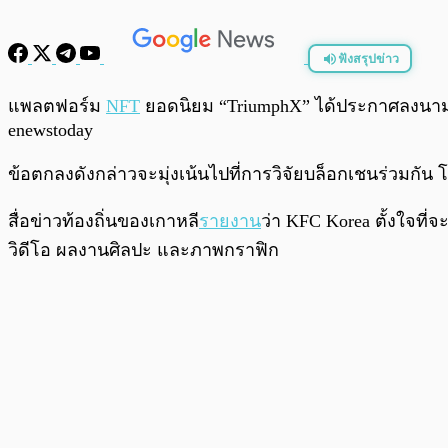
ฟังสรุปข่าว
พร้อมเล่น
แพลตฟอร์ม
NFT
ยอดนิยม “TriumphX” ได้ประกาศลงนามในข
enewstoday
ข้อตกลงดังกล่าวจะมุ่งเน้นไปที่การวิจัยบล็อกเชนร่ว
สื่อข่าวท้องถิ่นของเกาหลี
รายงาน
ว่า KFC Korea ตั้งใจที
วิดีโอ ผลงานศิลปะ และภาพกราฟิก