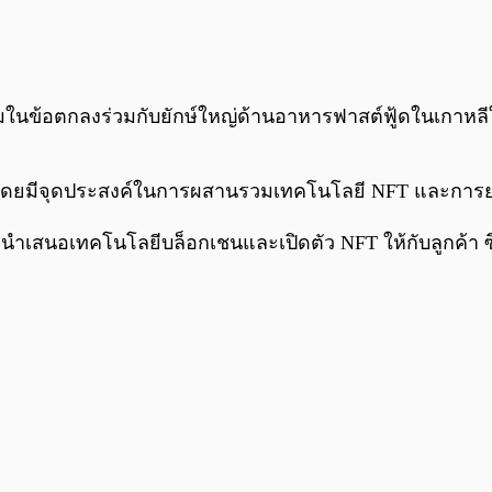
้อตกลงร่วมกับยักษ์ใหญ่ด้านอาหารฟาสต์ฟู้ดในเกาหลีใต้ 
มกัน โดยมีจุดประสงค์ในการผสานรวมเทคโนโลยี NFT และกา
่จะนำเสนอเทคโนโลยีบล็อกเชนและเปิดตัว NFT ให้กับลูกค้า