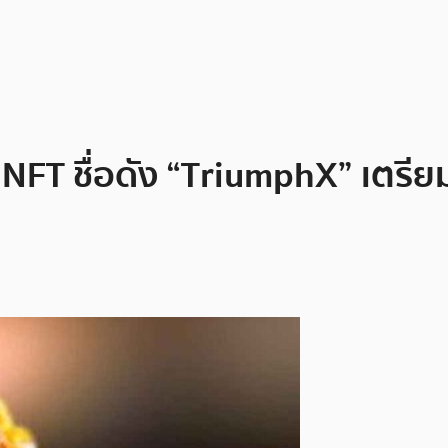
FT ชื่อดัง “TriumphX” เตรียมเ