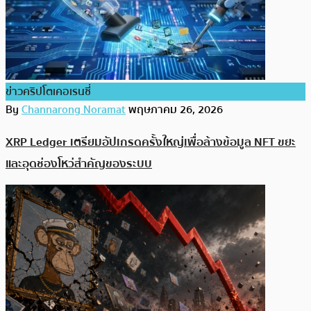
ข่าวคริปโตเคอเรนซี่
By
Channarong Noramat
พฤษภาคม 26, 2026
XRP Ledger เตรียมอัปเกรดครั้งใหญ่เพื่อล้างข้อมูล NFT ขยะ
และอุดช่องโหว่สำคัญของระบบ