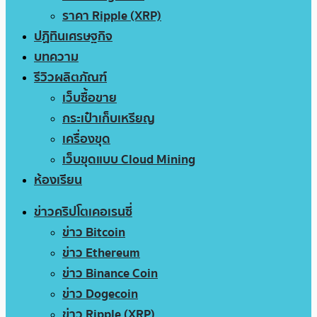
ราคา Ripple (XRP)
ปฏิทินเศรษฐกิจ
บทความ
รีวิวผลิตภัณฑ์
เว็บซื้อขาย
กระเป๋าเก็บเหรียญ
เครื่องขุด
เว็บขุดแบบ Cloud Mining
ห้องเรียน
ข่าวคริปโตเคอเรนซี่
ข่าว Bitcoin
ข่าว Ethereum
ข่าว Binance Coin
ข่าว Dogecoin
ข่าว Ripple (XRP)