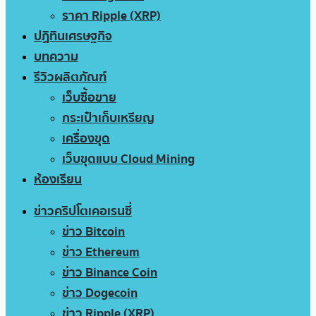
ราคา Ripple (XRP)
ปฏิทินเศรษฐกิจ
บทความ
รีวิวผลิตภัณฑ์
เว็บซื้อขาย
กระเป๋าเก็บเหรียญ
เครื่องขุด
เว็บขุดแบบ Cloud Mining
ห้องเรียน
ข่าวคริปโตเคอเรนซี่
ข่าว Bitcoin
ข่าว Ethereum
ข่าว Binance Coin
ข่าว Dogecoin
ข่าว Ripple (XRP)