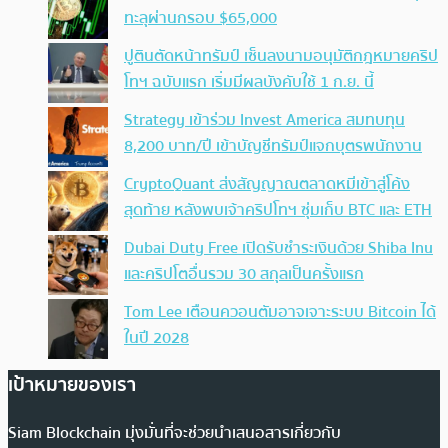
ทะลุผ่านกรอบ $65,000
ปูตินตัดหน้าทรัมป์ เซ็นลงนามอนุมัติกฎหมายคริป
โทฯ ฉบับแรก เริ่มมีผลบังคับใช้ 1 ก.ย. นี้
Strategy เข้าร่วม Invest America สมทบทุน
8,200 บาท/ปี เข้าบัญชีทรัมป์แจกบุตรพนักงาน
CryptoQuant ส่งสัญญาณตลาดหมีเข้าสู่โค้ง
สุดท้าย หลังพบเจ้าคริปโทฯ ซุ่มเก็บ BTC และ ETH
Dubai Duty Free เปิดรับชำระเงินด้วย Shiba Inu
และคริปโตอื่นรวม 30 สกุลเป็นครั้งแรก
Tom Lee เตือนควอนตัมอาจเจาะระบบ Bitcoin ได้
ในปี 2028
เป้าหมายของเรา
Siam Blockchain มุ่งมั่นที่จะช่วยนำเสนอสารเกี่ยวกับ