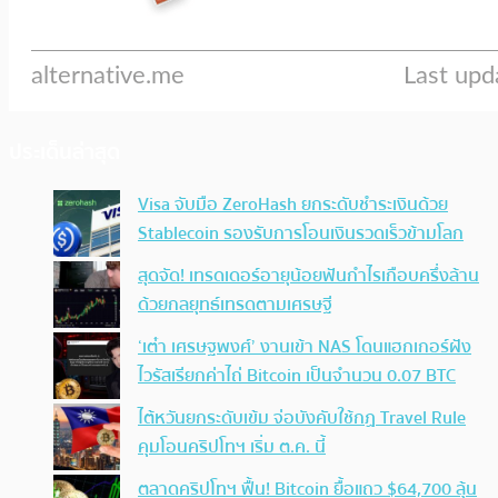
ประเด็นล่าสุด
Visa จับมือ ZeroHash ยกระดับชำระเงินด้วย
Stablecoin รองรับการโอนเงินรวดเร็วข้ามโลก
สุดจัด! เทรดเดอร์อายุน้อยฟันกำไรเกือบครึ่งล้าน
ด้วยกลยุทธ์เทรดตามเศรษฐี
‘เต๋า เศรษฐพงศ์’ งานเข้า NAS โดนแฮกเกอร์ฝัง
ไวรัสเรียกค่าไถ่ Bitcoin เป็นจำนวน 0.07 BTC
ไต้หวันยกระดับเข้ม จ่อบังคับใช้กฏ Travel Rule
คุมโอนคริปโทฯ เริ่ม ต.ค. นี้
ตลาดคริปโทฯ ฟื้น! Bitcoin ยื้อแถว $64,700 ลุ้น