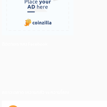
ติดตามเราบน Facebook
สภาวะตลาด (ความกลัว vs ความโลภ)