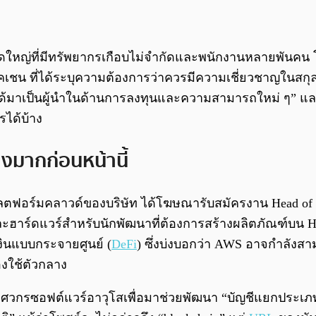
ญ่ที่มีทรัพยากรเกือบไม่จำกัดและพนักงานหลายพันคน โด
อคเชน ที่ได้ระบุความต้องการว่าควรมีความเชี่ยวชาญในสกุล
้มาเป็นผู้นำในด้านการลงทุนและความสามารถใหม่ ๆ” และพั
รได้บ้าง
งมากก่อนหน้านี้
้านแพลตฟอร์มคลาวด์ของบริษัท ได้โฆษณารับสมัครงาน Head o
ะฮาร์ดแวร์สำหรับนักพัฒนาที่ต้องการสร้างผลิตภัณฑ์บน Hy
งินแบบกระจายศูนย์ (
DeFi
) ซึ่งบ่งบอกว่า AWS อาจกำลังส
งใช้ตัวกลาง
ศวกรซอฟต์แวร์อาวุโสเพื่อมาช่วยพัฒนา “บัญชีแยกประเภ