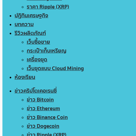
ราคา Ripple (XRP)
ปฏิทินเศรษฐกิจ
บทความ
รีวิวผลิตภัณฑ์
เว็บซื้อขาย
กระเป๋าเก็บเหรียญ
เครื่องขุด
เว็บขุดแบบ Cloud Mining
ห้องเรียน
ข่าวคริปโตเคอเรนซี่
ข่าว Bitcoin
ข่าว Ethereum
ข่าว Binance Coin
ข่าว Dogecoin
ข่าว Ripple (XRP)