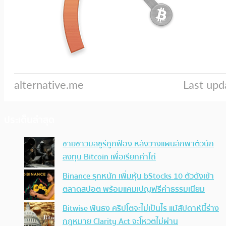
ประเด็นล่าสุด
ชายชาวมิสซูรีถูกฟ้อง หลังวางแผนลักพาตัวนัก
ลงทุน Bitcoin เพื่อเรียกค่าไถ่
Binance รุกหนัก เพิ่มหุ้น bStocks 10 ตัวดังเข้า
ตลาดสปอต พร้อมแคมเปญฟรีค่าธรรมเนียม
Bitwise ฟันธง คริปโตจะไม่เป็นไร แม้สัปดาห์นี้ร่าง
กฎหมาย Clarity Act จะโหวตไม่ผ่าน