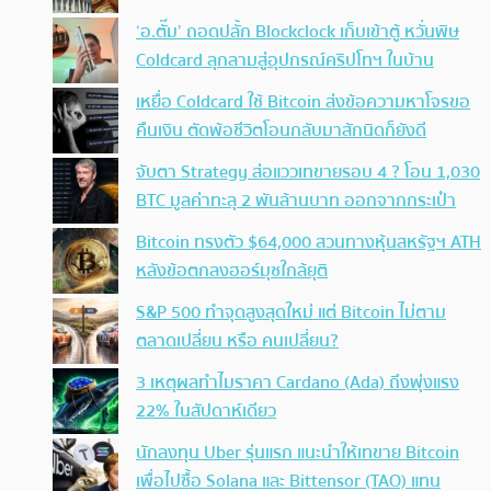
‘อ.ตั๊ม’ ถอดปลั้ก Blockclock เก็บเข้าตู้ หวั่นพิษ
Coldcard ลุกลามสู่อุปกรณ์คริปโทฯ ในบ้าน
เหยื่อ Coldcard ใช้ Bitcoin ส่งข้อความหาโจรขอ
คืนเงิน ตัดพ้อชีวิตโอนกลับมาสักนิดก็ยังดี
จับตา Strategy ส่อแววเทขายรอบ 4 ? โอน 1,030
BTC มูลค่าทะลุ 2 พันล้านบาท ออกจากกระเป๋า
Bitcoin ทรงตัว $64,000 สวนทางหุ้นสหรัฐฯ ATH
หลังข้อตกลงฮอร์มุซใกล้ยุติ
S&P 500 ทำจุดสูงสุดใหม่ แต่ Bitcoin ไม่ตาม
ตลาดเปลี่ยน หรือ คนเปลี่ยน?
3 เหตุผลทำไมราคา Cardano (Ada) ถึงพุ่งแรง
22% ในสัปดาห์เดียว
นักลงทุน Uber รุ่นแรก แนะนำให้เทขาย Bitcoin
เพื่อไปซื้อ Solana และ Bittensor (TAO) แทน