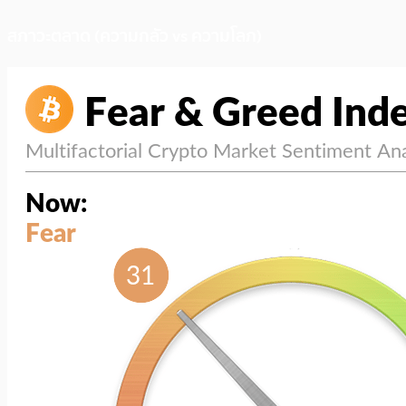
สภาวะตลาด (ความกลัว vs ความโลภ)