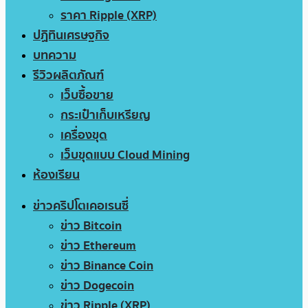
ราคา Ripple (XRP)
ปฏิทินเศรษฐกิจ
บทความ
รีวิวผลิตภัณฑ์
เว็บซื้อขาย
กระเป๋าเก็บเหรียญ
เครื่องขุด
เว็บขุดแบบ Cloud Mining
ห้องเรียน
ข่าวคริปโตเคอเรนซี่
ข่าว Bitcoin
ข่าว Ethereum
ข่าว Binance Coin
ข่าว Dogecoin
ข่าว Ripple (XRP)