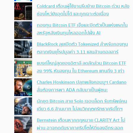
Coldcard เตือนผู้ใช้งานรีบย้าย Bitcoin ด่วน หลัง
ช่องโหว่ยังอุดไม่ได้ และถูกเจาะต่อเนื่อง
กองทุน Bitcoin ETF เจ๊งและปิดตัวเป็นแห่งแรกใน
สหรัฐหลังเงินทุนไหลออกไปฝั่ง AI
BlackRock ลุยเปิดตัว Tokenized สำหรับกองทุน
ตลาดเงินยุโรปมูลค่า 3.11 แสนล้านดอลลาร์
แบงก์ใหญ่สุดของอิตาลี ลดสัดส่วน Bitcoin ETF
ลง 99% หันลงทุน ใน Ethereum แทนถึง 3 เท่า
Charles Hoskinson ปลุกพลังคอมมูฯ Cardano
ลั่นต้องการพา ADA กลับมาเป็นผู้ชนะ
นักขุด Bitcoin สาย Solo เจอบล็อก รับทรัพย์คน
เดียว 6.6 ล้านบาท ไม่สนวิกฤตศรัทธาคริปโทฯ
Bernstein เตือนหากกฎหมาย CLARITY Act ไม่
ผ่าน อาจกดดันราคาคริปโตให้ดิ่งลงอีกระลอก