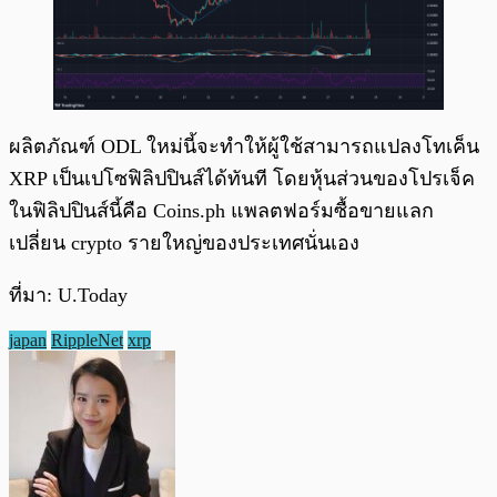
ผลิตภัณฑ์ ODL ใหม่นี้จะทำให้ผู้ใช้สามารถแปลงโทเค็น
XRP เป็นเปโซฟิลิปปินส์ได้ทันที โดยหุ้นส่วนของโปรเจ็ค
ในฟิลิปปินส์นี้คือ Coins.ph แพลตฟอร์มซื้อขายแลก
เปลี่ยน crypto รายใหญ่ของประเทศนั่นเอง
ที่มา: U.Today
japan
RippleNet
xrp