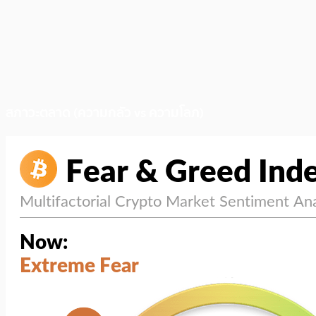
สภาวะตลาด (ความกลัว vs ความโลภ)