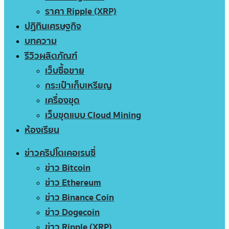
ราคา Ripple (XRP)
ปฏิทินเศรษฐกิจ
บทความ
รีวิวผลิตภัณฑ์
เว็บซื้อขาย
กระเป๋าเก็บเหรียญ
เครื่องขุด
เว็บขุดแบบ Cloud Mining
ห้องเรียน
ข่าวคริปโตเคอเรนซี่
ข่าว Bitcoin
ข่าว Ethereum
ข่าว Binance Coin
ข่าว Dogecoin
ข่าว Ripple (XRP)