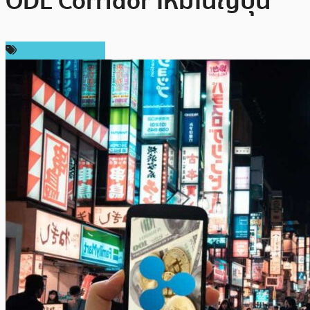
ODL Corridor ใหม่ในญี่ปุ่น
ข่าว Ripple (XRP)