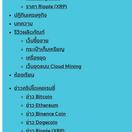
ราคา Ripple (XRP)
ปฏิทินเศรษฐกิจ
บทความ
รีวิวผลิตภัณฑ์
เว็บซื้อขาย
กระเป๋าเก็บเหรียญ
เครื่องขุด
เว็บขุดแบบ Cloud Mining
ห้องเรียน
ข่าวคริปโตเคอเรนซี่
ข่าว Bitcoin
ข่าว Ethereum
ข่าว Binance Coin
ข่าว Dogecoin
ข่าว Ripple (XRP)