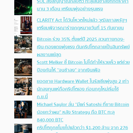
SOL ส่งสัญญาณกลับตัว ทะลุเส้นขาลงที่กดราคา
นาน 3 เดือน เตรียมพุ่งอย่างรุนแรง
CLARITY Act ได้วันโหวตใหม่แล้ว วุฒิสภาสหรัฐฯ
เตรียมพิจารณาร่างกฎหมายวันที่ 15 กันยายน
Bitcoin ร่วง 35% ตั้งแต่ปี 2025 สวนทางทอง-
เงิน-ทองแดงพุ่งแรง ดันคริปโตกลายเป็นสินทรัพย์
ผลงานแย่สุด
Scott Melker ชี้ Bitcoin ไม่ได้ทำให้รวยเร็ว แต่ช่วย
ป้องกันให้ “จนช้าลง” จากเงินเฟ้อ
ยอดขาย Hardware Wallet ในรัสเซียพุ่งสูง 2 เท่า
นักลงทุนแห่ถือคริปโตเอง ก่อนกฎใหม่เริ่มใช้
ก.ย.นี้
Michael Saylor ลั่น “มีแค่ Satoshi ที่ขาย Bitcoin
น้อยกว่าผม” หลัง Strategy ถือ BTC ทะลุ
840,000 BTC
คริปโตถูกขโมยไปแล้วกว่า $1,200 ล้าน จาก 276