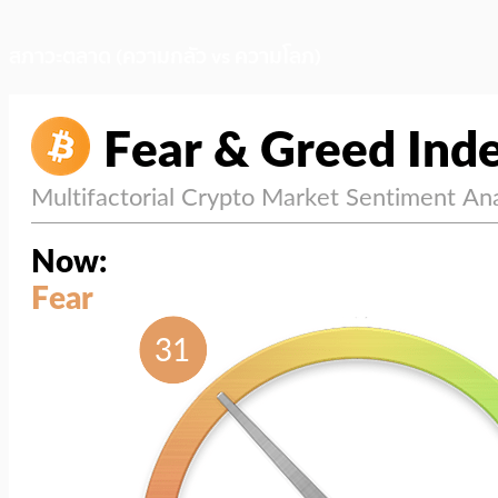
สภาวะตลาด (ความกลัว vs ความโลภ)