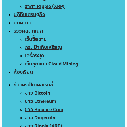
ราคา Ripple (XRP)
ปฏิทินเศรษฐกิจ
บทความ
รีวิวผลิตภัณฑ์
เว็บซื้อขาย
กระเป๋าเก็บเหรียญ
เครื่องขุด
เว็บขุดแบบ Cloud Mining
ห้องเรียน
ข่าวคริปโตเคอเรนซี่
ข่าว Bitcoin
ข่าว Ethereum
ข่าว Binance Coin
ข่าว Dogecoin
ข่าว Ripple (XRP)