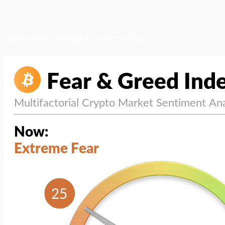
สภาวะตลาด (ความกลัว vs ความโลภ)