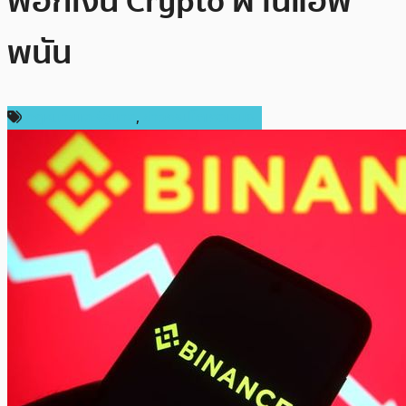
ฟอกเงิน Crypto ผ่านแอพ
พนัน
กฎหมายและรัฐบาล
,
ข่าวคริปโตเคอเรนซี่