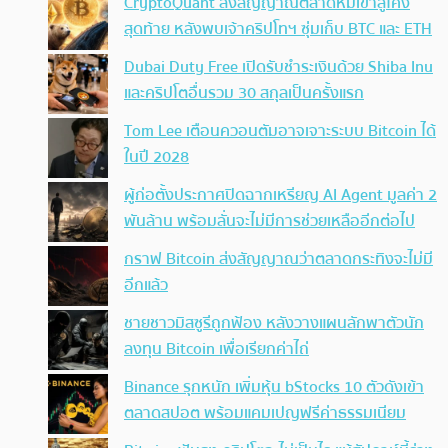
CryptoQuant ส่งสัญญาณตลาดหมีเข้าสู่โค้ง
สุดท้าย หลังพบเจ้าคริปโทฯ ซุ่มเก็บ BTC และ ETH
Dubai Duty Free เปิดรับชำระเงินด้วย Shiba Inu
และคริปโตอื่นรวม 30 สกุลเป็นครั้งแรก
Tom Lee เตือนควอนตัมอาจเจาะระบบ Bitcoin ได้
ในปี 2028
ผู้ก่อตั้งประกาศปิดฉากเหรียญ AI Agent มูลค่า 2
พันล้าน พร้อมลั่นจะไม่มีการช่วยเหลืออีกต่อไป
กราฟ Bitcoin ส่งสัญญาณว่าตลาดกระทิงจะไม่มี
อีกแล้ว
ชายชาวมิสซูรีถูกฟ้อง หลังวางแผนลักพาตัวนัก
ลงทุน Bitcoin เพื่อเรียกค่าไถ่
Binance รุกหนัก เพิ่มหุ้น bStocks 10 ตัวดังเข้า
ตลาดสปอต พร้อมแคมเปญฟรีค่าธรรมเนียม