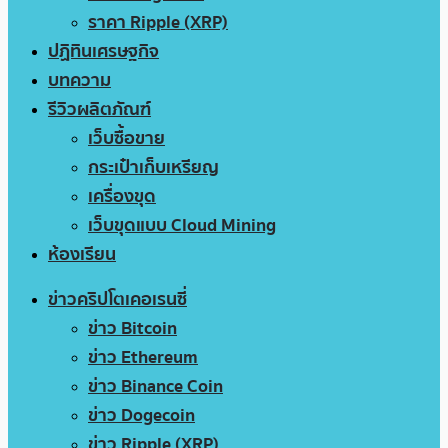
ราคา Ripple (XRP)
ปฏิทินเศรษฐกิจ
บทความ
รีวิวผลิตภัณฑ์
เว็บซื้อขาย
กระเป๋าเก็บเหรียญ
เครื่องขุด
เว็บขุดแบบ Cloud Mining
ห้องเรียน
ข่าวคริปโตเคอเรนซี่
ข่าว Bitcoin
ข่าว Ethereum
ข่าว Binance Coin
ข่าว Dogecoin
ข่าว Ripple (XRP)