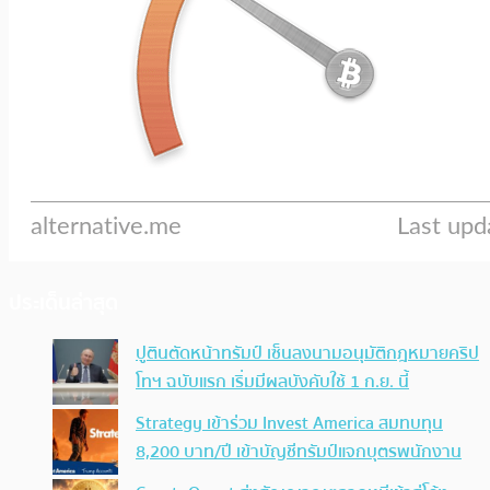
ประเด็นล่าสุด
ปูตินตัดหน้าทรัมป์ เซ็นลงนามอนุมัติกฎหมายคริป
โทฯ ฉบับแรก เริ่มมีผลบังคับใช้ 1 ก.ย. นี้
Strategy เข้าร่วม Invest America สมทบทุน
8,200 บาท/ปี เข้าบัญชีทรัมป์แจกบุตรพนักงาน