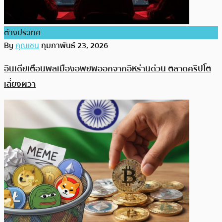
ต่างประเทศ
By
คุณเชน
กุมภาพันธ์ 23, 2026
อินเดียเตือนพลเมืองอพยพออกจากอิหร่านด่วน ตลาดคริปโต
เสี่ยงผวา