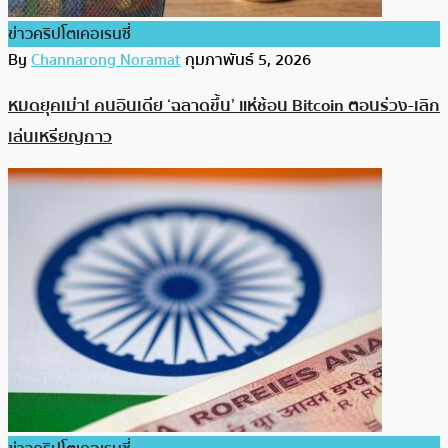
ข่าวคริปโตเคอเรนซี่
By
Channarong Noramat
กุมภาพันธ์ 5, 2026
หมดยุคเม่า! คนอินเดีย ‘ฉลาดขึ้น’ แห่ช้อน Bitcoin ตอนร่วง-เลิก
เล่นเหรียญกาว