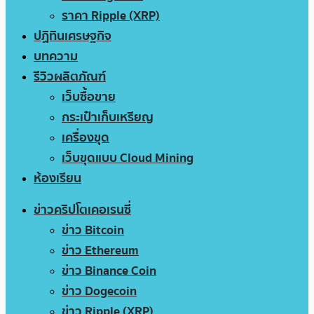
ราคา Ripple (XRP)
ปฏิทินเศรษฐกิจ
บทความ
รีวิวผลิตภัณฑ์
เว็บซื้อขาย
กระเป๋าเก็บเหรียญ
เครื่องขุด
เว็บขุดแบบ Cloud Mining
ห้องเรียน
ข่าวคริปโตเคอเรนซี่
ข่าว Bitcoin
ข่าว Ethereum
ข่าว Binance Coin
ข่าว Dogecoin
ข่าว Ripple (XRP)