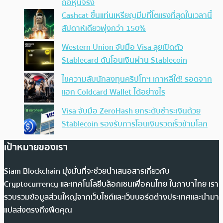
ถือหุ้นจริง
Cashcat ขึ้นแท่นเหรียญมีมที่โตแรงที่สุดในเวลานี้
สัปดาห์เดียวพุ่งกว่า 150%
Western Union จับมือ Visa ลุยเปิดตัว
Stablecard ดันโอนเงินผ่าน Stablecoin
ไขความลับนักลงทุนคริปโทฯ เกาหลีใต้! รอดจาก
แฮก Coldcard Wallet ได้อย่างไร
Visa จับมือ ZeroHash ยกระดับชำระเงินด้วย
Stablecoin รองรับการโอนเงินรวดเร็วข้ามโลก
เป้าหมายของเรา
Siam Blockchain มุ่งมั่นที่จะช่วยนำเสนอสารเกี่ยวกับ
Cryptocurrency และเทคโนโลยีบล็อกเชนเพื่อคนไทย ในภาษาไทย เรา
รวบรวมข้อมูลส่วนใหญ่จากเว็บไซต์และเว็บบอร์ดต่างประเทศและนำมา
แปลส่งตรงถึงฟีดคุณ