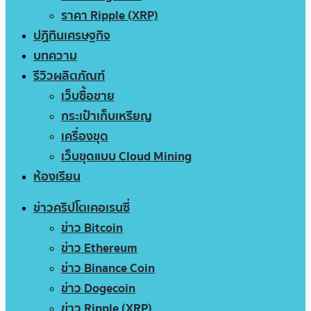
ราคา Ripple (XRP)
ปฏิทินเศรษฐกิจ
บทความ
รีวิวผลิตภัณฑ์
เว็บซื้อขาย
กระเป๋าเก็บเหรียญ
เครื่องขุด
เว็บขุดแบบ Cloud Mining
ห้องเรียน
ข่าวคริปโตเคอเรนซี่
ข่าว Bitcoin
ข่าว Ethereum
ข่าว Binance Coin
ข่าว Dogecoin
ข่าว Ripple (XRP)