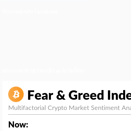
ติดตามเราบน Facebook
สภาวะตลาด (ความกลัว vs ความโลภ)