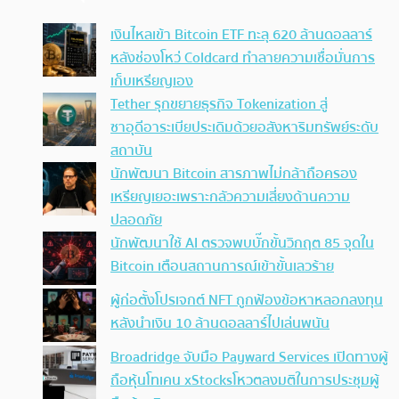
เงินไหลเข้า Bitcoin ETF ทะลุ 620 ล้านดอลลาร์
หลังช่องโหว่ Coldcard ทำลายความเชื่อมั่นการ
เก็บเหรียญเอง
Tether รุกขยายธุรกิจ Tokenization สู่
ซาอุดีอาระเบียประเดิมด้วยอสังหาริมทรัพย์ระดับ
สถาบัน
นักพัฒนา Bitcoin สารภาพไม่กล้าถือครอง
เหรียญเยอะเพราะกลัวความเสี่ยงด้านความ
ปลอดภัย
นักพัฒนาใช้ AI ตรวจพบบั๊กขั้นวิกฤต 85 จุดใน
Bitcoin เตือนสถานการณ์เข้าขั้นเลวร้าย
ผู้ก่อตั้งโปรเจกต์ NFT ถูกฟ้องข้อหาหลอกลงทุน
หลังนำเงิน 10 ล้านดอลลาร์ไปเล่นพนัน
Broadridge จับมือ Payward Services เปิดทางผู้
ถือหุ้นโทเคน xStocksโหวตลงมติในการประชุมผู้