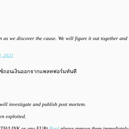
s we discover the cause. We will figure it out together and w
3, 2021
ผู้ใช้ถอนเงินออกจากแพลทฟอร์มทันที
will investigate and publish post mortem.
en exploited.
, ETH/LINK or any EURt
Pool
please remove them immediately