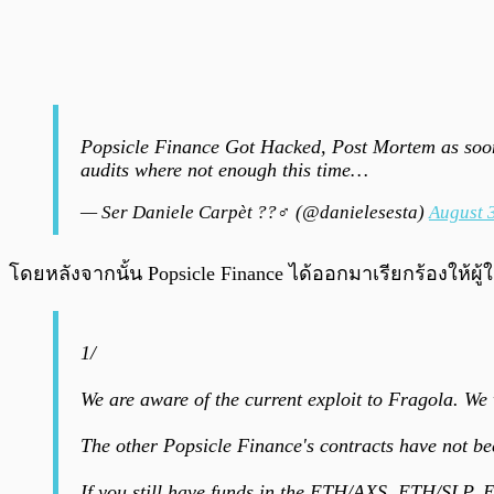
Popsicle Finance Got Hacked, Post Mortem as soon a
audits where not enough this time…
— Ser Daniele Carpèt ??‍♂️ (@danielesesta)
August 
โดยหลังจากนั้น Popsicle Finance ได้ออกมาเรียกร้องให้
1/
We are aware of the current exploit to Fragola. We 
The other Popsicle Finance's contracts have not be
If you still have funds in the ETH/AXS, ETH/SLP