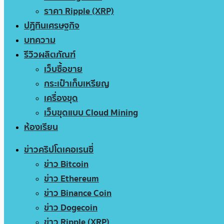
ราคา Ripple (XRP)
ปฏิทินเศรษฐกิจ
บทความ
รีวิวผลิตภัณฑ์
เว็บซื้อขาย
กระเป๋าเก็บเหรียญ
เครื่องขุด
เว็บขุดแบบ Cloud Mining
ห้องเรียน
ข่าวคริปโตเคอเรนซี่
ข่าว Bitcoin
ข่าว Ethereum
ข่าว Binance Coin
ข่าว Dogecoin
ข่าว Ripple (XRP)