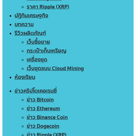
ราคา Ripple (XRP)
ปฏิทินเศรษฐกิจ
บทความ
รีวิวผลิตภัณฑ์
เว็บซื้อขาย
กระเป๋าเก็บเหรียญ
เครื่องขุด
เว็บขุดแบบ Cloud Mining
ห้องเรียน
ข่าวคริปโตเคอเรนซี่
ข่าว Bitcoin
ข่าว Ethereum
ข่าว Binance Coin
ข่าว Dogecoin
ข่าว Ripple (XRP)