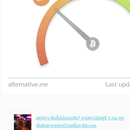
ประเด็นล่าสุด
สหรัฐฯ เริ่มไม่ปลอดภัย? ชายชาวมิสซูรี 3 คน ถูก
ตั้งข้อหาบุกรุกบ้านขโมย Bitcoin