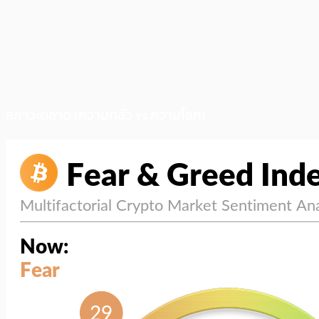
สภาวะตลาด (ความกลัว vs ความโลภ)