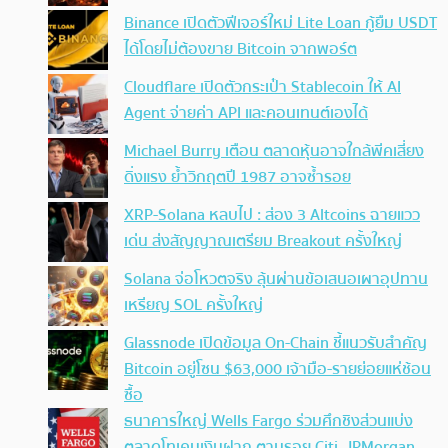
Binance เปิดตัวฟีเจอร์ใหม่ Lite Loan กู้ยืม USDT
ได้โดยไม่ต้องขาย Bitcoin จากพอร์ต
Cloudflare เปิดตัวกระเป๋า Stablecoin ให้ AI
Agent จ่ายค่า API และคอนเทนต์เองได้
Michael Burry เตือน ตลาดหุ้นอาจใกล้พีคเสี่ยง
ดิ่งแรง ย้ำวิกฤตปี 1987 อาจซ้ำรอย
XRP-Solana หลบไป : ส่อง 3 Altcoins ฉายแวว
เด่น ส่งสัญญาณเตรียม Breakout ครั้งใหญ่
Solana จ่อโหวตจริง ลุ้นผ่านข้อเสนอเผาอุปทาน
เหรียญ SOL ครั้งใหญ่
Glassnode เปิดข้อมูล On-Chain ชี้แนวรับสำคัญ
Bitcoin อยู่โซน $63,000 เจ้ามือ-รายย่อยแห่ช้อน
ซื้อ
ธนาคารใหญ่ Wells Fargo ร่วมศึกชิงส่วนแบ่ง
ตลาดโทเคนเงินฝาก ตามรอย Citi, JPMorgan