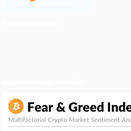
ติดตามเราบน Facebook
สภาวะตลาด (ความกลัว vs ความโลภ)