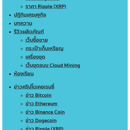
ราคา Ripple (XRP)
ปฏิทินเศรษฐกิจ
บทความ
รีวิวผลิตภัณฑ์
เว็บซื้อขาย
กระเป๋าเก็บเหรียญ
เครื่องขุด
เว็บขุดแบบ Cloud Mining
ห้องเรียน
ข่าวคริปโตเคอเรนซี่
ข่าว Bitcoin
ข่าว Ethereum
ข่าว Binance Coin
ข่าว Dogecoin
ข่าว Ripple (XRP)