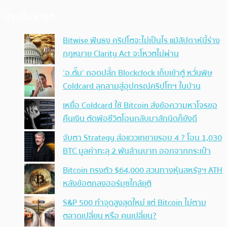
ประเด็นล่าสุด
Bitwise ฟันธง คริปโตจะไม่เป็นไร แม้สัปดาห์นี้ร่าง
กฎหมาย Clarity Act จะโหวตไม่ผ่าน
‘อ.ตั๊ม’ ถอดปลั้ก Blockclock เก็บเข้าตู้ หวั่นพิษ
Coldcard ลุกลามสู่อุปกรณ์คริปโทฯ ในบ้าน
เหยื่อ Coldcard ใช้ Bitcoin ส่งข้อความหาโจรขอ
คืนเงิน ตัดพ้อชีวิตโอนกลับมาสักนิดก็ยังดี
จับตา Strategy ส่อแววเทขายรอบ 4 ? โอน 1,030
BTC มูลค่าทะลุ 2 พันล้านบาท ออกจากกระเป๋า
Bitcoin ทรงตัว $64,000 สวนทางหุ้นสหรัฐฯ ATH
หลังข้อตกลงฮอร์มุซใกล้ยุติ
S&P 500 ทำจุดสูงสุดใหม่ แต่ Bitcoin ไม่ตาม
ตลาดเปลี่ยน หรือ คนเปลี่ยน?