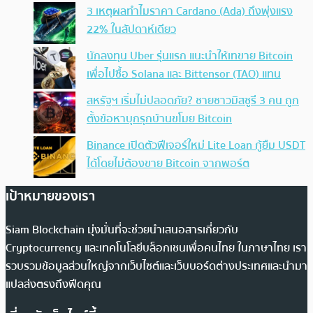
3 เหตุผลทำไมราคา Cardano (Ada) ถึงพุ่งแรง
22% ในสัปดาห์เดียว
นักลงทุน Uber รุ่นแรก แนะนำให้เทขาย Bitcoin
เพื่อไปซื้อ Solana และ Bittensor (TAO) แทน
สหรัฐฯ เริ่มไม่ปลอดภัย? ชายชาวมิสซูรี 3 คน ถูก
ตั้งข้อหาบุกรุกบ้านขโมย Bitcoin
Binance เปิดตัวฟีเจอร์ใหม่ Lite Loan กู้ยืม USDT
ได้โดยไม่ต้องขาย Bitcoin จากพอร์ต
เป้าหมายของเรา
Siam Blockchain มุ่งมั่นที่จะช่วยนำเสนอสารเกี่ยวกับ
Cryptocurrency และเทคโนโลยีบล็อกเชนเพื่อคนไทย ในภาษาไทย เรา
รวบรวมข้อมูลส่วนใหญ่จากเว็บไซต์และเว็บบอร์ดต่างประเทศและนำมา
แปลส่งตรงถึงฟีดคุณ