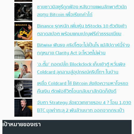
ชายชาวมิสซูรีถูกฟ้อง หลังวางแผนลักพาตัวนัก
ลงทุน Bitcoin เพื่อเรียกค่าไถ่
Binance รุกหนัก เพิ่มหุ้น bStocks 10 ตัวดังเข้า
ตลาดสปอต พร้อมแคมเปญฟรีค่าธรรมเนียม
Bitwise ฟันธง คริปโตจะไม่เป็นไร แม้สัปดาห์นี้ร่าง
กฎหมาย Clarity Act จะโหวตไม่ผ่าน
‘อ.ตั๊ม’ ถอดปลั้ก Blockclock เก็บเข้าตู้ หวั่นพิษ
Coldcard ลุกลามสู่อุปกรณ์คริปโทฯ ในบ้าน
เหยื่อ Coldcard ใช้ Bitcoin ส่งข้อความหาโจรขอ
คืนเงิน ตัดพ้อชีวิตโอนกลับมาสักนิดก็ยังดี
จับตา Strategy ส่อแววเทขายรอบ 4 ? โอน 1,030
BTC มูลค่าทะลุ 2 พันล้านบาท ออกจากกระเป๋า
เป้าหมายของเรา