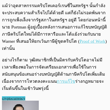
แม้ว่าอุตสาหกรรมคริปโทเคอร์เรนซี่ในสหรัฐฯ นั้นกำลัง
จะประสบความสำเร็จไปได้ด้วยดี แต่ก็ยังไม่รอดพ้นจาก
การถูกเพ็งเล็งจากรัฐสภาในสหรัฐฯ อยู่ดี โดยก่อนหน้านี้
นาย Portman ผู้อยู่เบื้องหลังการเสนอการแก้ไขบทบัญญัติ
ภาษีคริปโตใหม่ได้มีการหารือและโต้แย้งร่วมกับนาย
Warner ที่เสนอให้ยกเว้นภาษีผู้ขุดคริปโต (
Proof of Work
)
เท่านั้น
อย่างไรก็ตาม วุฒิสมาชิกที่เป็นมิตรกับคริปโตอาจไม่มี
เวลาเพียงพอในการจัดเตรียมเอกสารเพื่อใช้ในการ
สนับสนุนข้อเสนอร่างบทบัญญัติด้านภาษีคริปโตเพิ่มเติม
เนื่องจากการโหวตลงคะแนน
การแก้ไข
ร่างกฎหมายจะ
เริ่มต้นขึ้นในเช้าวันพรุ่งนี้
cryptocurrency