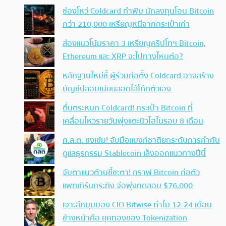
ช่องโหว่ Coldcard ทำพิษ นักลงทุนโอน Bitcoin
กว่า 210,000 เหรียญหนีจากกระเป๋าเก่า
ส่องแนวโน้มราคา 3 เหรียญคริปโทฯ Bitcoin,
Ethereum และ XRP จะไปทางไหนต่อ?
หลักฐานใหม่ชี้ ผู้ร่วมก่อตั้ง Coldcard อาจสร้าง
บัญชีปลอมเนียนสอดไส้โค้ดตัวเอง
ตื่นตระหนก Coldcard! กระเป๋า Bitcoin ที่
เคลื่อนไหวรายวันพุ่งแตะนิวไฮในรอบ 8 เดือน
ก.ล.ต. ชงเข้ม! จับมือแบงก์ชาติยกระดับการกำกับ
ดูแลธุรกรรม Stablecoin เล็งออกแนวทางปีนี้
จับตาแนวต้านชี้ชะตา! กราฟ Bitcoin ก่อตัว
แพทเทิร์นกระทิง จ่อพุ่งทดสอบ $76,000
เจาะลึกมุมมอง CIO Bitwise ทำไม 12-24 เดือน
ข้างหน้าคือ ยุคทองของ Tokenization