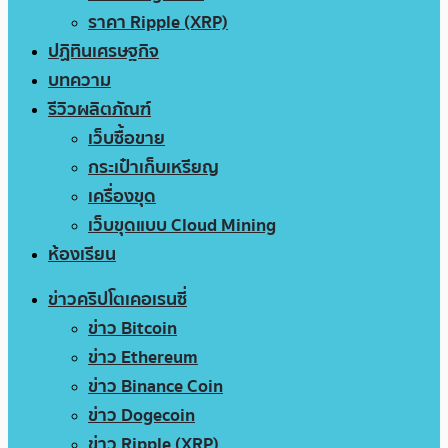
ราคา Ripple (XRP)
ปฏิทินเศรษฐกิจ
บทความ
รีวิวผลิตภัณฑ์
เว็บซื้อขาย
กระเป๋าเก็บเหรียญ
เครื่องขุด
เว็บขุดแบบ Cloud Mining
ห้องเรียน
ข่าวคริปโตเคอเรนซี่
ข่าว Bitcoin
ข่าว Ethereum
ข่าว Binance Coin
ข่าว Dogecoin
ข่าว Ripple (XRP)