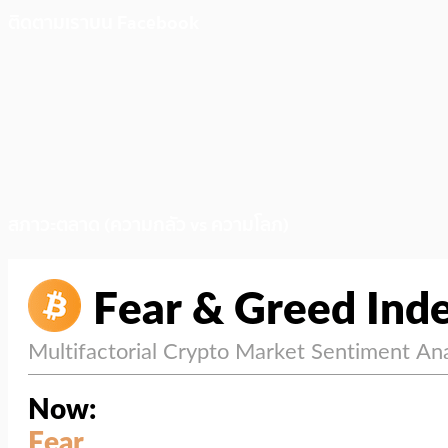
ติดตามเราบน Facebook
สภาวะตลาด (ความกลัว vs ความโลภ)