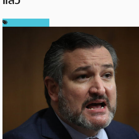
แล้ว”
ข่าวคริปโตเคอเรนซี่