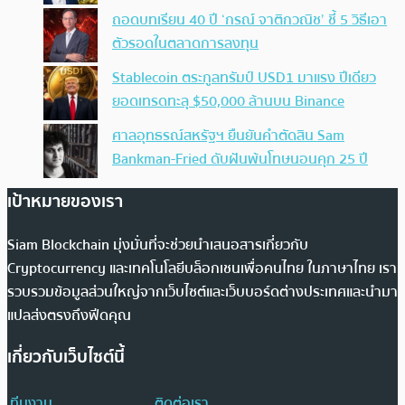
ถอดบทเรียน 40 ปี ‘กรณ์ จาติกวณิช’ ชี้ 5 วิธีเอา
ตัวรอดในตลาดการลงทุน
Stablecoin ตระกูลทรัมป์ USD1 มาแรง ปีเดียว
ยอดเทรดทะลุ $50,000 ล้านบน Binance
ศาลอุทธรณ์สหรัฐฯ ยืนยันคำตัดสิน Sam
Bankman-Fried ดับฝันพ้นโทษนอนคุก 25 ปี
เป้าหมายของเรา
Siam Blockchain มุ่งมั่นที่จะช่วยนำเสนอสารเกี่ยวกับ
Cryptocurrency และเทคโนโลยีบล็อกเชนเพื่อคนไทย ในภาษาไทย เรา
รวบรวมข้อมูลส่วนใหญ่จากเว็บไซต์และเว็บบอร์ดต่างประเทศและนำมา
แปลส่งตรงถึงฟีดคุณ
เกี่ยวกับเว็บไซต์นี้
ทีมงาน
ติดต่อเรา