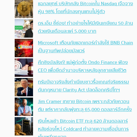
แฉกลยุทธ์ บริษัทคลัง Bitcoinใน Nasdaq เจือจาง
หุ้น 98% โดยที่นักลงทุนแทบไม่รู้ตัว
ดร.เอ็ม ชี้ช่อง! ทำอย่างไรให้มีเงินเกษียณ 50 ล้าน
ด้วยเงินเดือนละแค่ 5,000 บาท
Microsoft เตือนภัยแฮกเกอร์กำลังใช้ BNB Chain
เป็นฐานทัพปล่อยมัลแวร์
ศึกชิงบัลลังก์! แม่ผู้ก่อตั้ง Ondo Finance ฟ้อง
CEO เพื่อยึดอำนาจบริหารหลังลูกชายเสียชีวิต
ทรัมป์เอาจริง สั่งทำเนียบขาวรื้อเกณฑ์จริยธรรม
ดันกฎหมาย Clarity Act ปลดล็อกคริปโทฯ
Jim Cramer เทขาย Bitcoin เพราะกลัวภัยควอน
ตัม แต่ราคากลับพุ่งทะลุ 65,000 ดอลลาร์อีกครั้ง
เงินไหลเข้า Bitcoin ETF ทะลุ 620 ล้านดอลลาร์
หลังช่องโหว่ Coldcard ทำลายความเชื่อมั่นการ