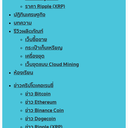
ราคา Ripple (XRP)
ปฏิทินเศรษฐกิจ
บทความ
รีวิวผลิตภัณฑ์
เว็บซื้อขาย
กระเป๋าเก็บเหรียญ
เครื่องขุด
เว็บขุดแบบ Cloud Mining
ห้องเรียน
ข่าวคริปโตเคอเรนซี่
ข่าว Bitcoin
ข่าว Ethereum
ข่าว Binance Coin
ข่าว Dogecoin
ข่าว Ripple (XRP)