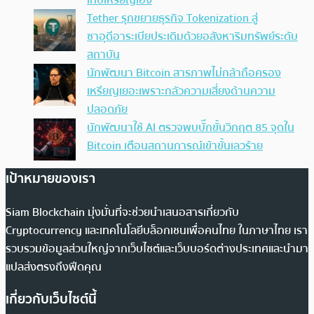
เก็บเหรียญเอง
Tether รุกขยายธุรกิจ Tokenization สู่
ซาอุดีอาระเบียประเดิมด้วยอสังหาริมทรัพย์ระดับ
สถาบัน
นักพัฒนา Bitcoin สารภาพไม่กล้าถือครอง
เหรียญเยอะเพราะกลัวความเสี่ยงด้านความ
ปลอดภัย
นักพัฒนาใช้ AI ตรวจพบบั๊กขั้นวิกฤต 85 จุดใน
Bitcoin เตือนสถานการณ์เข้าขั้นเลวร้าย
เป้าหมายของเรา
Siam Blockchain มุ่งมั่นที่จะช่วยนำเสนอสารเกี่ยวกับ
Cryptocurrency และเทคโนโลยีบล็อกเชนเพื่อคนไทย ในภาษาไทย เรา
รวบรวมข้อมูลส่วนใหญ่จากเว็บไซต์และเว็บบอร์ดต่างประเทศและนำมา
แปลส่งตรงถึงฟีดคุณ
เกี่ยวกับเว็บไซต์นี้