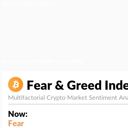
ติดตามเราบน Facebook
สภาวะตลาด (ความกลัว vs ความโลภ)