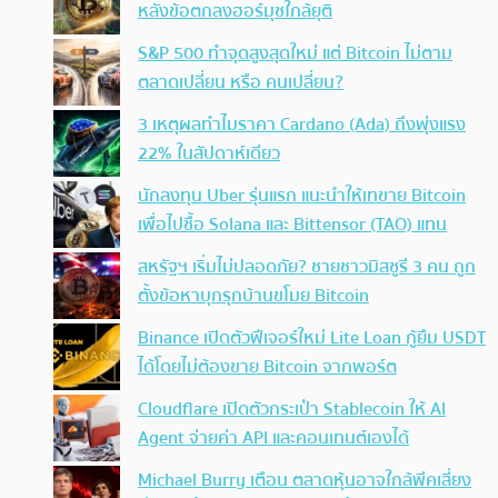
หลังข้อตกลงฮอร์มุซใกล้ยุติ
S&P 500 ทำจุดสูงสุดใหม่ แต่ Bitcoin ไม่ตาม
ตลาดเปลี่ยน หรือ คนเปลี่ยน?
3 เหตุผลทำไมราคา Cardano (Ada) ถึงพุ่งแรง
22% ในสัปดาห์เดียว
นักลงทุน Uber รุ่นแรก แนะนำให้เทขาย Bitcoin
เพื่อไปซื้อ Solana และ Bittensor (TAO) แทน
สหรัฐฯ เริ่มไม่ปลอดภัย? ชายชาวมิสซูรี 3 คน ถูก
ตั้งข้อหาบุกรุกบ้านขโมย Bitcoin
Binance เปิดตัวฟีเจอร์ใหม่ Lite Loan กู้ยืม USDT
ได้โดยไม่ต้องขาย Bitcoin จากพอร์ต
Cloudflare เปิดตัวกระเป๋า Stablecoin ให้ AI
Agent จ่ายค่า API และคอนเทนต์เองได้
Michael Burry เตือน ตลาดหุ้นอาจใกล้พีคเสี่ยง