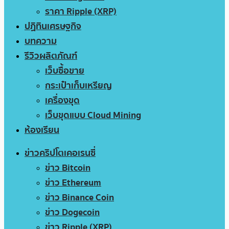
ราคา Ripple (XRP)
ปฏิทินเศรษฐกิจ
บทความ
รีวิวผลิตภัณฑ์
เว็บซื้อขาย
กระเป๋าเก็บเหรียญ
เครื่องขุด
เว็บขุดแบบ Cloud Mining
ห้องเรียน
ข่าวคริปโตเคอเรนซี่
ข่าว Bitcoin
ข่าว Ethereum
ข่าว Binance Coin
ข่าว Dogecoin
ข่าว Ripple (XRP)