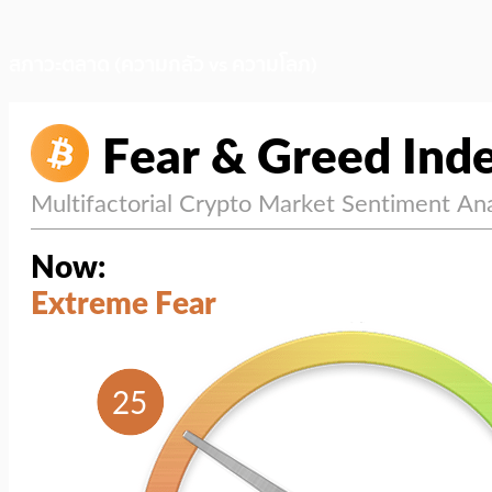
สภาวะตลาด (ความกลัว vs ความโลภ)