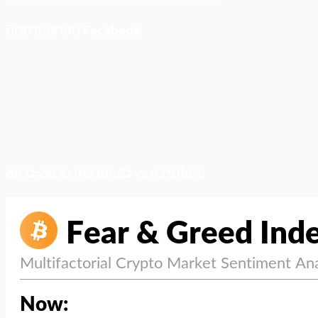
ติดตามเราบน Facebook
สภาวะตลาด (ความกลัว vs ความโลภ)