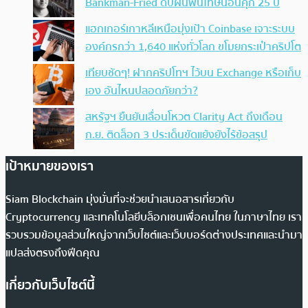
Bankman-Fried ดับฝันพ้นโทษนอนคุก 25 ปี
แฮกเกอร์เกาหลีเหนือมุ่งเป้า Coinbase เจาะระบบ
องค์กรกว่า 1,640 แห่งทั่วโลก ขโมยกระเป๋าคริปโต
เทียบชัดๆ! ฝากคริปโทฯ ไว้บน Exchange หรือเก็บ
เอง อันไหนปลอดภัยกว่า?
สหรัฐฯ ยืนยันเลื่อนโหวต Clarity Act ถึงเดือน
ก.ย. ติดล็อก 3 ประเด็นขัดแย้งยังไร้ข้อสรุป
เป้าหมายของเรา
Siam Blockchain มุ่งมั่นที่จะช่วยนำเสนอสารเกี่ยวกับ
Cryptocurrency และเทคโนโลยีบล็อกเชนเพื่อคนไทย ในภาษาไทย เรา
รวบรวมข้อมูลส่วนใหญ่จากเว็บไซต์และเว็บบอร์ดต่างประเทศและนำมา
แปลส่งตรงถึงฟีดคุณ
เกี่ยวกับเว็บไซต์นี้