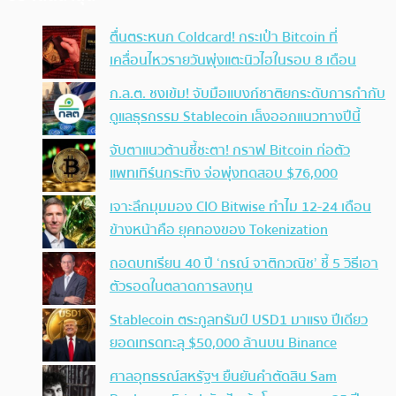
ตื่นตระหนก Coldcard! กระเป๋า Bitcoin ที่
เคลื่อนไหวรายวันพุ่งแตะนิวไฮในรอบ 8 เดือน
ก.ล.ต. ชงเข้ม! จับมือแบงก์ชาติยกระดับการกำกับ
ดูแลธุรกรรม Stablecoin เล็งออกแนวทางปีนี้
จับตาแนวต้านชี้ชะตา! กราฟ Bitcoin ก่อตัว
แพทเทิร์นกระทิง จ่อพุ่งทดสอบ $76,000
เจาะลึกมุมมอง CIO Bitwise ทำไม 12-24 เดือน
ข้างหน้าคือ ยุคทองของ Tokenization
ถอดบทเรียน 40 ปี ‘กรณ์ จาติกวณิช’ ชี้ 5 วิธีเอา
ตัวรอดในตลาดการลงทุน
Stablecoin ตระกูลทรัมป์ USD1 มาแรง ปีเดียว
ยอดเทรดทะลุ $50,000 ล้านบน Binance
ศาลอุทธรณ์สหรัฐฯ ยืนยันคำตัดสิน Sam