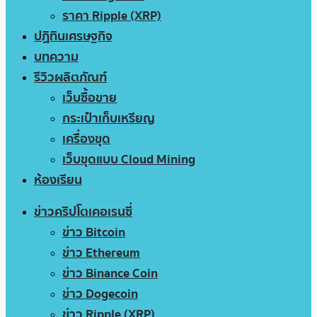
ราคา Ripple (XRP)
ปฏิทินเศรษฐกิจ
บทความ
รีวิวผลิตภัณฑ์
เว็บซื้อขาย
กระเป๋าเก็บเหรียญ
เครื่องขุด
เว็บขุดแบบ Cloud Mining
ห้องเรียน
ข่าวคริปโตเคอเรนซี่
ข่าว Bitcoin
ข่าว Ethereum
ข่าว Binance Coin
ข่าว Dogecoin
ข่าว Ripple (XRP)