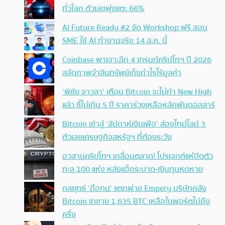
ทั่วโลก ตัวเลขพุ่งแตะ 66%
AI Future Ready #2 จัด Workshop ฟรี สอน
SME ใช้ AI ทำงานจริง 14 ส.ค. นี้
Coinbase พาเจาะลึก 4 เทรนด์คริปโทฯ ปี 2026
สลัดภาพจำสินทรัพย์เก็งกำไรไร้มูลค่า
‘พิชัย จาวลา’ เตือน Bitcoin จะไม่ทำ New High
แล้ว ชี้ไม่เกิน 5 ปี ราคาร่วงเหลือหลักพันดอลลาร์
Bitcoin เข้าสู่ ‘สัปดาห์เงินเฟ้อ’ ส่องไทม์ไลน์ 3
ตัวเลขเศรษฐกิจสหรัฐฯ ที่ต้องระวัง
อวสานคริปโทฯ เกลื่อนตลาด! โปรเจกต์แห่ปิดตัว
ทะลุ 100 แห่ง หลังแฮ็กระบาด-เงินทุนหดหาย
กลยุทธ์ ‘ถือทน’ แตกพ่าย Empery บริษัทคลัง
Bitcoin เทขาย 1,635 BTC เหลือในพอร์ตไม่ถึง
ครึ่ง