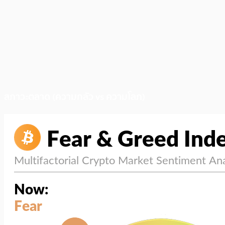
สภาวะตลาด (ความกลัว vs ความโลภ)