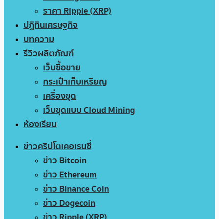
ราคา Ripple (XRP)
ปฏิทินเศรษฐกิจ
บทความ
รีวิวผลิตภัณฑ์
เว็บซื้อขาย
กระเป๋าเก็บเหรียญ
เครื่องขุด
เว็บขุดแบบ Cloud Mining
ห้องเรียน
ข่าวคริปโตเคอเรนซี่
ข่าว Bitcoin
ข่าว Ethereum
ข่าว Binance Coin
ข่าว Dogecoin
ข่าว Ripple (XRP)