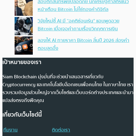
สอบตกสินทรัพย์ปลอดภัย นักเศรษฐศาสตร์แนว
หน้าเตือน Bitcoin ไม่ใช่ทองคำดิจิทัล
วิจัยใหม่ชี้ AI มี “อคติซ่อนเร้น” แอบพูดอวย
Bitcoin เมื่อเจอคำถามเรื่องวิกฤตการเงิน
ลองให้ AI ทายราคา Bitcoin สิ้นปี 2026 ส่องคำ
ตอบสุดอึ้ง
เป้าหมายของเรา
Siam Blockchain มุ่งมั่นที่จะช่วยนำเสนอสารเกี่ยวกับ
Cryptocurrency และเทคโนโลยีบล็อกเชนเพื่อคนไทย ในภาษาไทย เรา
รวบรวมข้อมูลส่วนใหญ่จากเว็บไซต์และเว็บบอร์ดต่างประเทศและนำมา
แปลส่งตรงถึงฟีดคุณ
เกี่ยวกับเว็บไซต์นี้
ทีมงาน
ติดต่อเรา