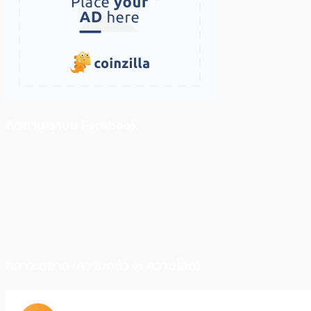
ติดตามเราบน Facebook
สภาวะตลาด (ความกลัว vs ความโลภ)