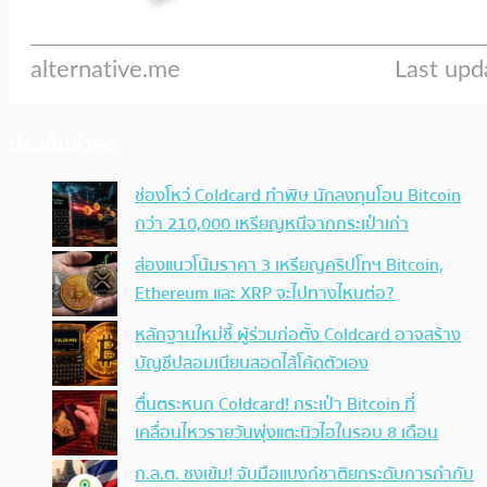
ประเด็นล่าสุด
ช่องโหว่ Coldcard ทำพิษ นักลงทุนโอน Bitcoin
กว่า 210,000 เหรียญหนีจากกระเป๋าเก่า
ส่องแนวโน้มราคา 3 เหรียญคริปโทฯ Bitcoin,
Ethereum และ XRP จะไปทางไหนต่อ?
หลักฐานใหม่ชี้ ผู้ร่วมก่อตั้ง Coldcard อาจสร้าง
บัญชีปลอมเนียนสอดไส้โค้ดตัวเอง
ตื่นตระหนก Coldcard! กระเป๋า Bitcoin ที่
เคลื่อนไหวรายวันพุ่งแตะนิวไฮในรอบ 8 เดือน
ก.ล.ต. ชงเข้ม! จับมือแบงก์ชาติยกระดับการกำกับ