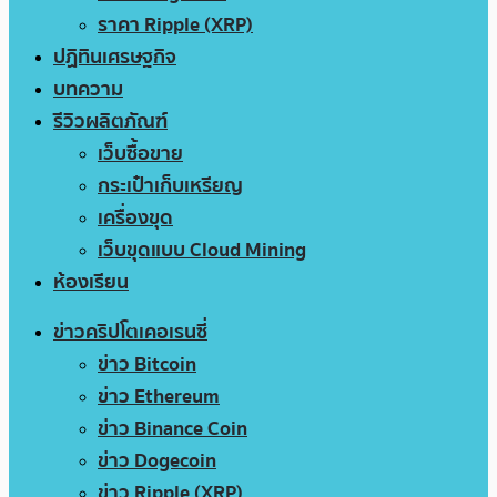
ราคา Ripple (XRP)
ปฏิทินเศรษฐกิจ
บทความ
รีวิวผลิตภัณฑ์
เว็บซื้อขาย
กระเป๋าเก็บเหรียญ
เครื่องขุด
เว็บขุดแบบ Cloud Mining
ห้องเรียน
ข่าวคริปโตเคอเรนซี่
ข่าว Bitcoin
ข่าว Ethereum
ข่าว Binance Coin
ข่าว Dogecoin
ข่าว Ripple (XRP)