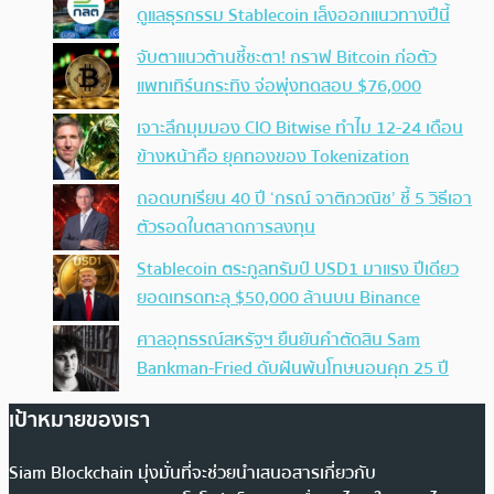
ดูแลธุรกรรม Stablecoin เล็งออกแนวทางปีนี้
จับตาแนวต้านชี้ชะตา! กราฟ Bitcoin ก่อตัว
แพทเทิร์นกระทิง จ่อพุ่งทดสอบ $76,000
เจาะลึกมุมมอง CIO Bitwise ทำไม 12-24 เดือน
ข้างหน้าคือ ยุคทองของ Tokenization
ถอดบทเรียน 40 ปี ‘กรณ์ จาติกวณิช’ ชี้ 5 วิธีเอา
ตัวรอดในตลาดการลงทุน
Stablecoin ตระกูลทรัมป์ USD1 มาแรง ปีเดียว
ยอดเทรดทะลุ $50,000 ล้านบน Binance
ศาลอุทธรณ์สหรัฐฯ ยืนยันคำตัดสิน Sam
Bankman-Fried ดับฝันพ้นโทษนอนคุก 25 ปี
เป้าหมายของเรา
Siam Blockchain มุ่งมั่นที่จะช่วยนำเสนอสารเกี่ยวกับ