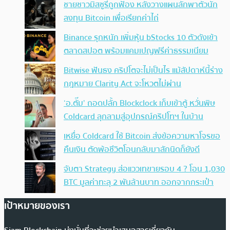
ชายชาวมิสซูรีถูกฟ้อง หลังวางแผนลักพาตัวนัก
ลงทุน Bitcoin เพื่อเรียกค่าไถ่
Binance รุกหนัก เพิ่มหุ้น bStocks 10 ตัวดังเข้า
ตลาดสปอต พร้อมแคมเปญฟรีค่าธรรมเนียม
Bitwise ฟันธง คริปโตจะไม่เป็นไร แม้สัปดาห์นี้ร่าง
กฎหมาย Clarity Act จะโหวตไม่ผ่าน
‘อ.ตั๊ม’ ถอดปลั้ก Blockclock เก็บเข้าตู้ หวั่นพิษ
Coldcard ลุกลามสู่อุปกรณ์คริปโทฯ ในบ้าน
เหยื่อ Coldcard ใช้ Bitcoin ส่งข้อความหาโจรขอ
คืนเงิน ตัดพ้อชีวิตโอนกลับมาสักนิดก็ยังดี
จับตา Strategy ส่อแววเทขายรอบ 4 ? โอน 1,030
BTC มูลค่าทะลุ 2 พันล้านบาท ออกจากกระเป๋า
เป้าหมายของเรา