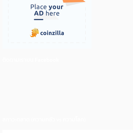
ติดตามเราบน Facebook
สภาวะตลาด (ความกลัว vs ความโลภ)