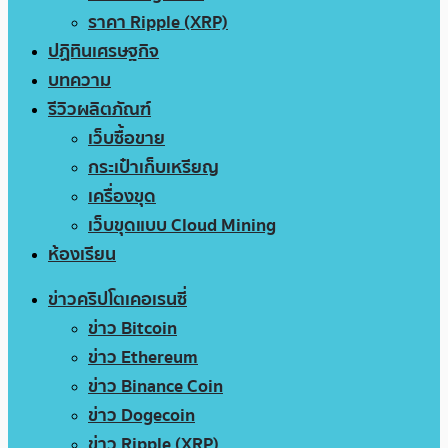
ราคา Ripple (XRP)
ปฏิทินเศรษฐกิจ
บทความ
รีวิวผลิตภัณฑ์
เว็บซื้อขาย
กระเป๋าเก็บเหรียญ
เครื่องขุด
เว็บขุดแบบ Cloud Mining
ห้องเรียน
ข่าวคริปโตเคอเรนซี่
ข่าว Bitcoin
ข่าว Ethereum
ข่าว Binance Coin
ข่าว Dogecoin
ข่าว Ripple (XRP)