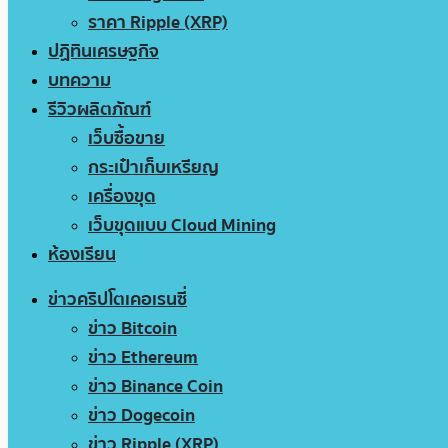
ราคา Ripple (XRP)
ปฏิทินเศรษฐกิจ
บทความ
รีวิวผลิตภัณฑ์
เว็บซื้อขาย
กระเป๋าเก็บเหรียญ
เครื่องขุด
เว็บขุดแบบ Cloud Mining
ห้องเรียน
ข่าวคริปโตเคอเรนซี่
ข่าว Bitcoin
ข่าว Ethereum
ข่าว Binance Coin
ข่าว Dogecoin
ข่าว Ripple (XRP)